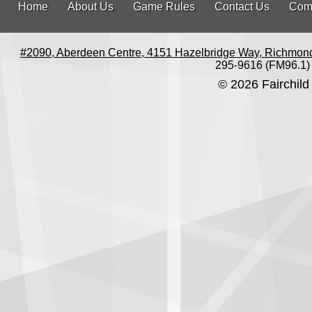
Home
About Us
Game Rules
Contact Us
Com
#2090, Aberdeen Centre, 4151 Hazelbridge Way, Richmon
295-9616 (FM96.1)
© 2026 Fairchild