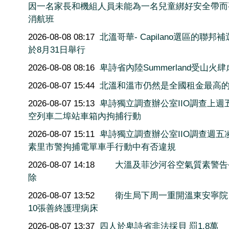
因一名家長和機組人員未能為一名兒童綁好安全帶而
消航班
2026-08-08 08:17
北溫哥華- Capilano選區的聯邦
於8月31日舉行
2026-08-08 08:16
卑詩省內陸Summerland受山火肆
2026-08-07 15:44
北溫和溫市仍然是全國租金最高
2026-08-07 15:13
卑詩獨立調查辦公室IIO調查上週
空列車二埠站車箱內拘捕行動
2026-08-07 15:11
卑詩獨立調查辦公室IIO調查週五
素里市警拘捕電單車手行動中有否違規
2026-08-07 14:18
大溫及菲沙河谷空氣質素警告
除
2026-08-07 13:52
衛生局下周一重開溫東安寧院
10張善終護理病床
2026-08-07 13:37
四人於卑詩省非法採貝 罰1.8萬