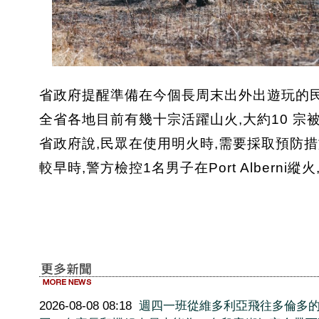
省政府提醒準備在今個長周末出外出遊玩的民
全省各地目前有幾十宗活躍山火,大約10 宗
省政府說,民眾在使用明火時,需要採取預防
較早時,警方檢控1名男子在Port Alberni縱
2026-08-08 08:18
週四一班從維多利亞飛往多倫多