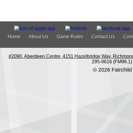
Home
About Us
Game Rules
Contact Us
Com
#2090, Aberdeen Centre, 4151 Hazelbridge Way, Richmon
295-9616 (FM96.1)
© 2026 Fairchild