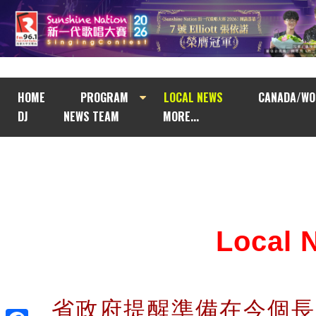
HOME
PROGRAM
LOCAL NEWS
CANADA/WO
DJ
NEWS TEAM
MORE...
Local
省政府提醒準備在今個長