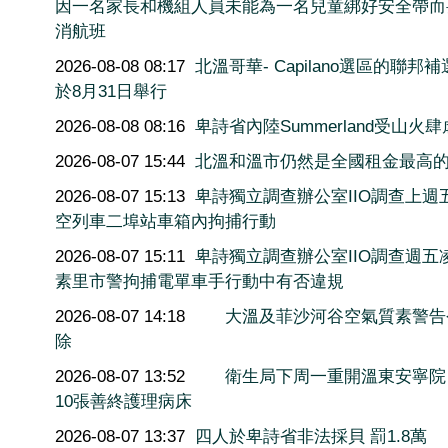
因一名家長和機組人員未能為一名兒童綁好安全帶而
消航班
2026-08-08 08:17
北溫哥華- Capilano選區的聯邦
於8月31日舉行
2026-08-08 08:16
卑詩省內陸Summerland受山火肆
2026-08-07 15:44
北溫和溫市仍然是全國租金最高
2026-08-07 15:13
卑詩獨立調查辦公室IIO調查上週
空列車二埠站車箱內拘捕行動
2026-08-07 15:11
卑詩獨立調查辦公室IIO調查週五
素里市警拘捕電單車手行動中有否違規
2026-08-07 14:18
大溫及菲沙河谷空氣質素警告
除
2026-08-07 13:52
衛生局下周一重開溫東安寧院
10張善終護理病床
2026-08-07 13:37
四人於卑詩省非法採貝 罰1.8萬