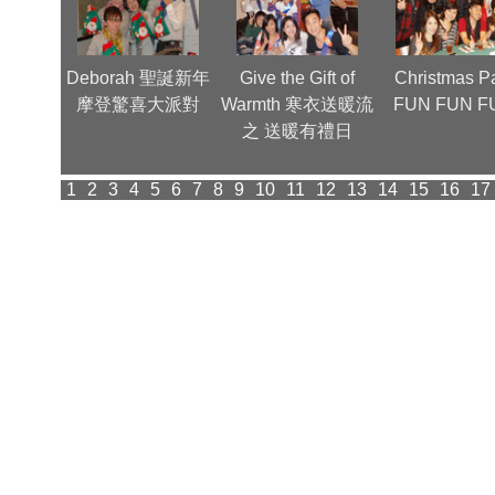
nnual
Deborah 聖誕新年
Give the Gift of
Christmas Pa
(1)
摩登驚喜大派對
Warmth 寒衣送暖流
FUN FUN F
之 送暖有禮日
1
2
3
4
5
6
7
8
9
10
11
12
13
14
15
16
17