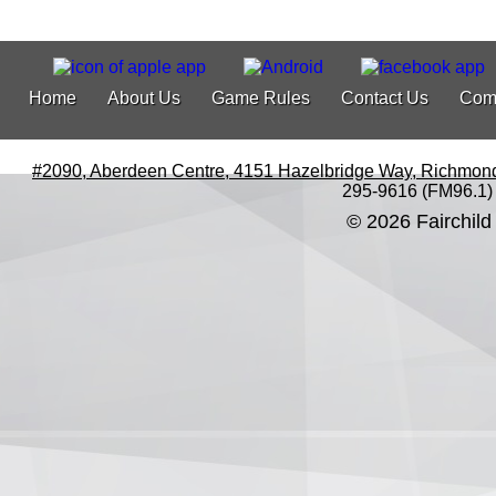
Home
About Us
Game Rules
Contact Us
Com
#2090, Aberdeen Centre, 4151 Hazelbridge Way, Richmon
295-9616 (FM96.1)
© 2026 Fairchild