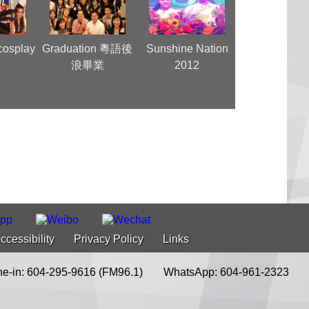
cosplay
Graduation 粵語後
Sunshine Nation
Super Girl
y
浪畢業
2012
Vancouve
ccessibility
Privacy Policy
Links
e-in: 604-295-9616 (FM96.1)
WhatsApp: 604-961-2323