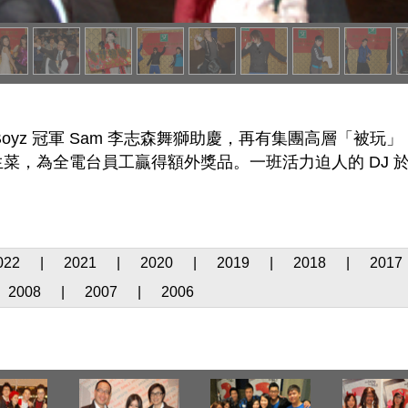
ine Boyz 冠軍 Sam 李志森舞獅助慶，再有集團高層
菜，為全電台員工贏得額外獎品。一班活力迫人的 DJ 
022
|
2021
|
2020
|
2019
|
2018
|
2017
2008
|
2007
|
2006