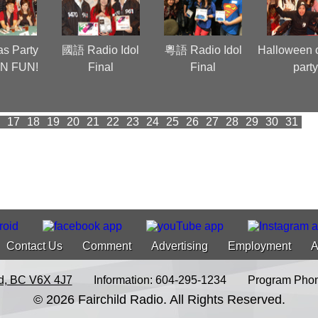
as Party
國語 Radio Idol
粵語 Radio Idol
Halloween 
N FUN!
Final
Final
part
17
18
19
20
21
22
23
24
25
26
27
28
29
30
31
Contact Us
Comment
Advertising
Employment
A
d, BC V6X 4J7
Information: 604-295-1234
Program Phon
© 2026 Fairchild Radio. All Rights Reserved.