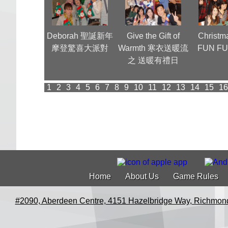
團 Annual
Deborah 聖誕新年
Give the Gift of
Christm
ner (1)
摩登驚喜大派對
Warmth 寒衣送暖流
FUN FU
之 送暖有禮日
1
2
3
4
5
6
7
8
9
10
11
12
13
14
15
16
Home
About Us
Game Rules
#2090, Aberdeen Centre, 4151 Hazelbridge Way, Richmon