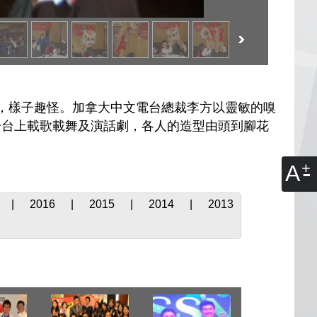
「被玩」，樣子趣怪。加拿大中文電台總裁李方以靈敏的嗅
於台上載歌載舞及演話劇，各人的造型由頭到腳花
A
|
2016
|
2015
|
2014
|
2013