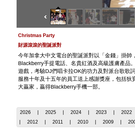
Christmas Party
財源滾滾的聖誕派對
今年加拿大中文電台的聖誕派對以「金錢」掛帥
Blackberry手提電話、名貴紅酒及高級護
遊戲，考驗DJ們唱卡拉OK的功力及對派台歌歌詞的
服務十年及十五年的員工送上感謝獎座，包括狄
大贏家，贏得Blackberry手機一部。
2026
|
2025
|
2024
|
2023
|
2022
|
2012
|
2011
|
2010
|
2009
|
20