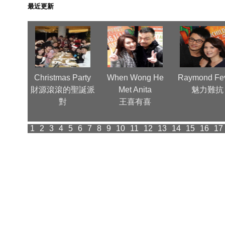
最近更新
nn, a
Christmas Party
When Wong He
Raymond Fev
ctor
財源滾滾的聖誕派
Met Anita
魅力難抗
ood 為華
對
王喜有喜
光
1
2
3
4
5
6
7
8
9
10
11
12
13
14
15
16
17