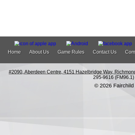
Home
About Us
Game Rules
Contact Us
Com
#2090, Aberdeen Centre, 4151 Hazelbridge Way, Richmon
295-9616 (FM96.1)
© 2026 Fairchild