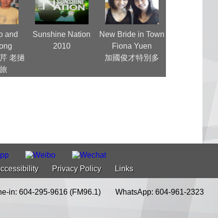
o and
Sunshine Nation
New Bride in Town
HK Political Ac
ong
2010
Fiona Yuen
Andrew T
芹 老撾
加國俊才特別多
體力消耗
旅
ccessibility
Privacy Policy
Links
e-in: 604-295-9616 (FM96.1)
WhatsApp: 604-961-2323