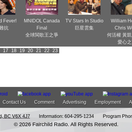
 Fever!
MNIDOL Canada
TV Stars In Studio
William H
難抗
Final
巨星雲集
Chris W
全球閩歌王之爭
何活權 黃凱
愛心之
17
18
19
20
21
22
23
Contact Us
Comment
Advertising
Employment
A
d, BC V6X 4J7
Information: 604-295-1234
Program Phon
© 2026 Fairchild Radio. All Rights Reserved.