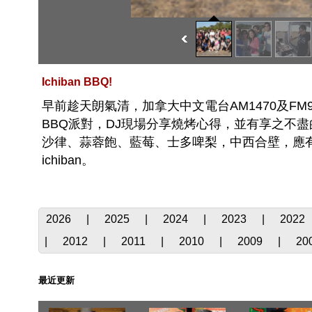
Ichiban BBQ!
早前趁天朗氣清，加拿大中文電台AM1470及FM96.1上下員
BBQ派對，DJ現場分享燒烤心得，並有享之不
沙律、蒜蓉飽、藍莓、士多啤梨，中西合壁，應
ichiban。
2026
|
2025
|
2024
|
2023
|
2022
|
2012
|
2011
|
2010
|
2009
|
20
最近更新