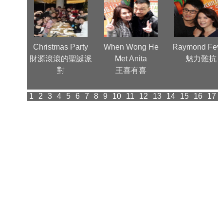
nn, a
Christmas Party
When Wong He
Raymond Fev
ctor
財源滾滾的聖誕派
Met Anita
魅力難抗
ood 為華
對
王喜有喜
光
1
2
3
4
5
6
7
8
9
10
11
12
13
14
15
16
17