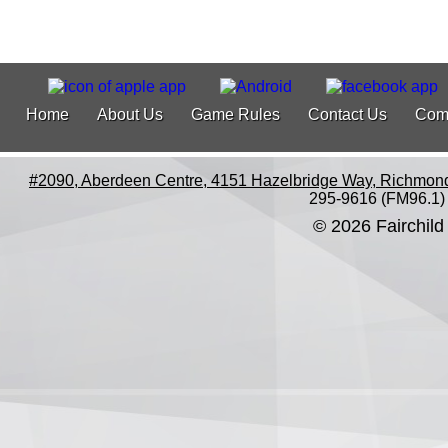
Home
About Us
Game Rules
Contact Us
Com
#2090, Aberdeen Centre, 4151 Hazelbridge Way, Richmon
295-9616 (FM96.1)
© 2026 Fairchild