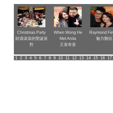
nn, a
Christmas Party
When Wong He
Raymond Fev
ctor
財源滾滾的聖誕派
Met Anita
魅力難抗
ood 為華
對
王喜有喜
光
1
2
3
4
5
6
7
8
9
10
11
12
13
14
15
16
17