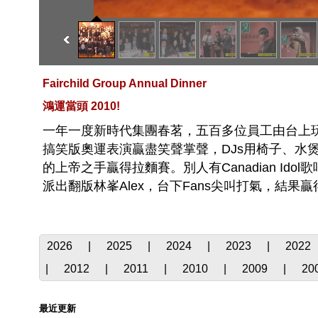
Fairchild Group Annual Dinner
鴻運當頭 2010!
一年一度新時代集團春茗，五百多位員工由台上
搞笑版奧運表演贏盡笑聲掌聲，DJs用椅子、水煲
的上帝之手贏得拉麵賽。別人有Canadian Idol歌
派出翻版林峯Alex，台下Fans尖叫打氣，結
2026
|
2025
|
2024
|
2023
|
2022
|
2012
|
2011
|
2010
|
2009
|
20
最近更新