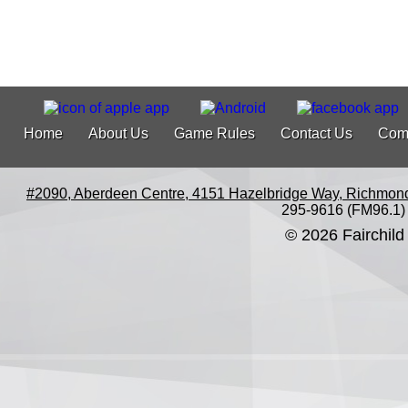
Home
About Us
Game Rules
Contact Us
Com
#2090, Aberdeen Centre, 4151 Hazelbridge Way, Richmon
295-9616 (FM96.1)
© 2026 Fairchild