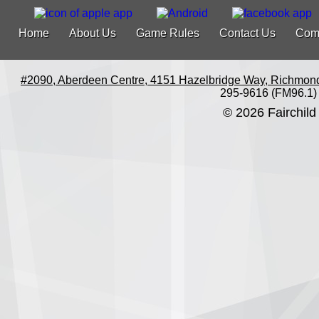
Home
About Us
Game Rules
Contact Us
Com
#2090, Aberdeen Centre, 4151 Hazelbridge Way, Richmon
295-9616 (FM96.1)
© 2026 Fairchild