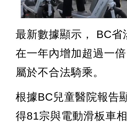
最新數據顯示， BC
在一年內增加超過一倍
屬於不合法騎乘。
根據BC兒童醫院報告顯示
得81宗與電動滑板車