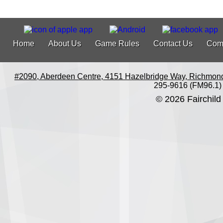
Home
About Us
Game Rules
Contact Us
Com
#2090, Aberdeen Centre, 4151 Hazelbridge Way, Richmon
295-9616 (FM96.1)
© 2026 Fairchild