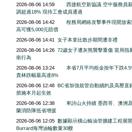
2026-08-06 14:59
西捷航空新協議 空中服務員
調超過18% 現待工會成員通過
2026-08-06 14:42
稅務局網絡攻擊事件現開放索
高可獲5,000元賠償
2026-08-06 14:41
女子本拿比散步期間遭非禮
2026-08-06 14:26
72歲女子遭灰熊襲擊重傷 當局指
衛行為
2026-08-06 13:24
本省7月平均租金按年下跌4.5
貴林跌幅最高達8%
2026-08-06 12:48
BC省加強規管自動續約及高壓直
措施本月起生效
2026-08-06 12:38
卑詩山火持續 墨西哥、澳洲
蘭消防隊抵省增援
2026-08-06 12:05
數據顯示橫山輸油管擴建工程展
Burrard海灣油輪數量30艘