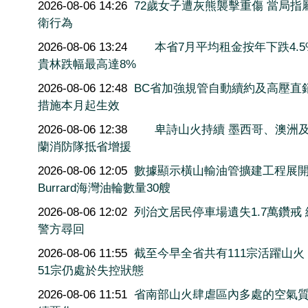
2026-08-06 14:26
72歲女子遭灰熊襲擊重傷 當局指
衛行為
2026-08-06 13:24
本省7月平均租金按年下跌4.5
貴林跌幅最高達8%
2026-08-06 12:48
BC省加強規管自動續約及高壓直
措施本月起生效
2026-08-06 12:38
卑詩山火持續 墨西哥、澳洲
蘭消防隊抵省增援
2026-08-06 12:05
數據顯示橫山輸油管擴建工程展
Burrard海灣油輪數量30艘
2026-08-06 12:02
列治文居民停車場遺失1.7萬鑽戒
警方尋回
2026-08-06 11:55
截至今早全省共有111宗活躍山火
51宗仍處於失控狀態
2026-08-06 11:51
省南部山火肆虐區內多處的空氣