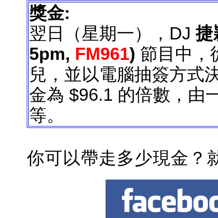
獎金
:
翌日（星期一），DJ
捷
5pm,
FM961
)
節目中
，
兒，並以電腦抽簽方式
金
為
$96.1 的倍數，由
等。
你
可以帶走多少現金？