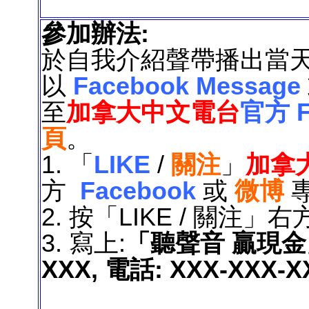
參加辦法:
於自我介紹聲帶播出當天的11
以
Facebook Message
至
加拿大中文電台
官方 F
頁
。
1.
「
LIKE
/
關注
」
加拿
方
Facebook
或
微博
專
2. 按「LIKE
/
關注
」右
3.
寫上:
「聽聲音 贏現
XXX,
電話: XXX-XXX-X