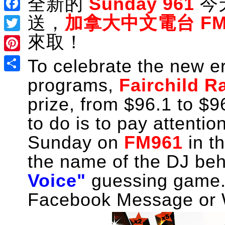
全新的
Sunday 961
今
送，
加拿大中文電台 FM
Facebook
來取！
Twitter
Pinterest
To celebrate the new e
Share
programs,
Fairchild R
prize, from $96.1 to $
to do is to pay attenti
Sunday on
FM961
in t
the name of the DJ beh
Voice"
guessing game. 
Facebook Message or 