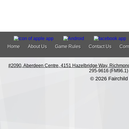
Home
About Us
Game Rules
Contact Us
Com
#2090, Aberdeen Centre, 4151 Hazelbridge Way, Richmon
295-9616 (FM96.1)
© 2026 Fairchild