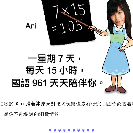
唱歌的
Ani 張若冰
原來對吃喝玩樂也素有研究，隨時緊貼溫
，是你不能錯過的消費情報。
♥ ♥ ♥ ♥ ♥ ♥ ♥ ♥ ♥ ♥