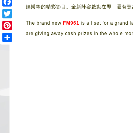
娛樂等的精彩節目。全新陣容啟動在即，還有豐
Facebook
Twitter
The brand new
FM961
is all set for a gran
are giving away cash prizes in the whole mont
Pinterest
Share