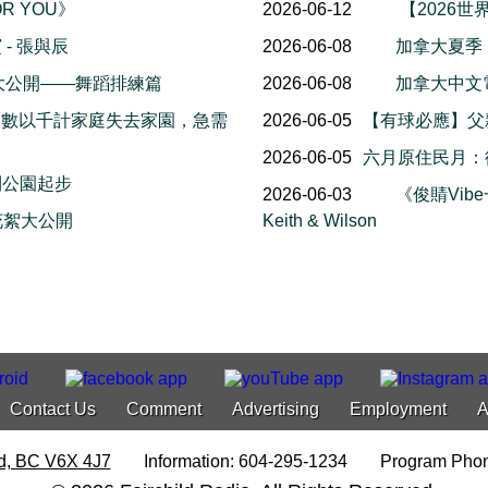
OR YOU》
2026-06-12
【2026世
- 張與辰
2026-06-08
加拿大夏季
幕後花絮大公開——舞蹈排練篇
2026-06-08
加拿大中文電台
，數以千計家庭失去家園，急需
2026-06-05
【有球必應】父
2026-06-05
六月原住民月：
利公園起步
2026-06-03
《俊䝼Vib
 幕後花絮大公開
Keith & Wilson
Contact Us
Comment
Advertising
Employment
A
d, BC V6X 4J7
Information: 604-295-1234
Program Phon