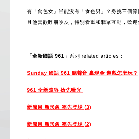
有「食色女」豈能沒有「食色男」？身挑三個
且他喜歡呼朋喚友，特別看重和聽眾互動，歡迎你在星
「全新國語 961」
系列 related articles：
Sunday 國語 961 聽聲音 贏現金 遊戲怎麼玩？
961 全新陣容 搶先曝光
新節目 新形象 率先登場 (3)
新節目 新形象 率先登場 (2)