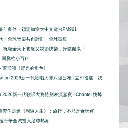
最佳良伴！鎖定加拿大中文電台FM961
代・全球音樂共創計劃」全球徵集
，祝願全天下爸爸父親節快樂，身體健康！
：圖騰柱小百科
播 - 蕭景鴻《背光的角色》
e Nation 2026新一代歌唱大賽八強公布 | 立即投選「我
tion 2026新一代歌唱大賽特別表演嘉賓 - Chantel 姚焯
 周奕瑋帶你走進《周遊人生》：旅行，不只是食玩買
溫哥華全城投入足球熱潮