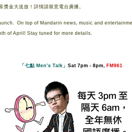
富獎金大送放！詳情請留意電台廣播。
d launch. On top of Mandarin news, music and entertainm
h of April! Stay tuned for more details.
「七點 Men's Talk」
Sat 7pm - 8pm,
FM961