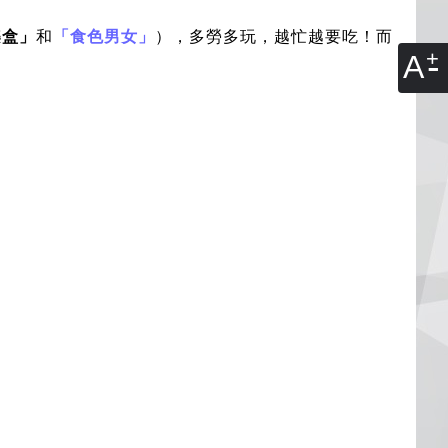
樂盒」
和
「食色男女」
），多勞多玩，越忙越要吃！而
A