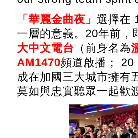
「
華麗金曲夜
」
選擇在 
一層的意義。20年前，即 1
大中文電台
（前身名為
AM1470
頻道啟播
； 2
成在加國三大城市擁有五
莫如與忠實聽眾一起歡