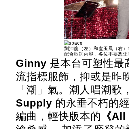
劉沛龍（左）和盧玉鳳（右）
配合歌詞內容，各位不要想歪
Ginny
是本台可塑性最
流指標服飾，抑或是昨
「潮」氣。潮人唱潮歌
Supply
的永垂不朽的經
編曲，輕快版本
的
《All 