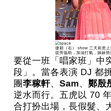
捷穎（右） show 三天前患
從旁協助，加油打氣，姊妹情
要從一班「唱家班」中
段」。當各表演 DJ 
團
李稼軒
、
Sam
、
鄭殷
逆水而行。五虎以 70
合打扮出場，長假髮、