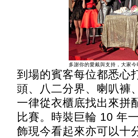
多謝你的愛戴與支持，大家今
到場的賓客每位都悉心
頭、八二分界、喇叭褲
一律從衣櫃底找出來拼
比賽。
時裝巨輪 10 
飾現今看起來亦可以十分 st