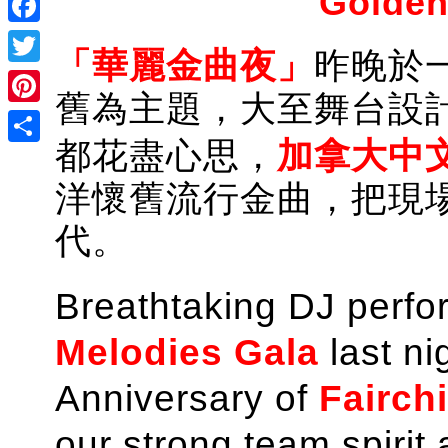
Golden
Facebook
「
華麗金曲夜
」
昨晚
於
Twitter
舊為主題，大至舞台設計，小至
Pinterest
都花盡心思，
加拿大中
Share
洋懷舊流行金曲，把現
代。
Breathtaking
DJ perfo
Melodies Gala
last ni
Anniversary of
Fairch
our strong team spirit 