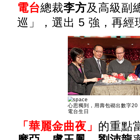
電台
總裁
李方
及高級副
巡」，選出 5 強
，
再經
心思獨到，用壽包砌出數字20
電台生日
「
華麗金曲夜
」
的重點
摩亞
、
盧
玉鳳
、
劉沛龍