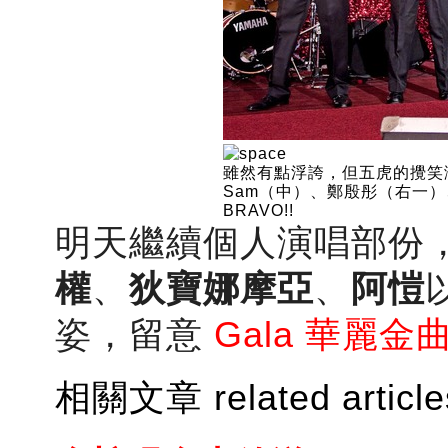
雖然有點浮誇，但五虎的攪笑
Sam（中）、鄭殷彤（右一）、Br
BRAVO!!
明天繼續個人演唱部份
權
、
狄寶娜摩亞
、
阿愷
姿
，
留意
Gala 華麗金
相關文章 related article