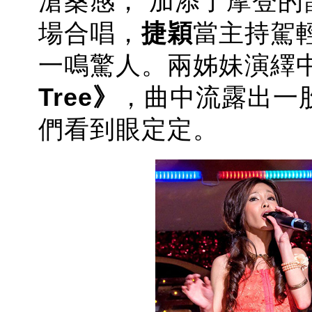
滄桑感， 加添了摩登
場合唱，
捷穎
當主持駕
一鳴驚人
。
兩姊妹演繹
Tree
》
，曲中流露出一
們看到眼定定。