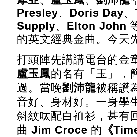
Presley
、
Doris Day
、
Supply
、
Elton John
的英文經典金曲。今天
打頭陣先講講電台的金
盧
玉鳳
的名有「玉」，
過。當晚
劉沛龍
被稱讚
音好、身材好。一身
學
斜紋呔配白裇衫，
甚有
曲
Jim Croce
的
《Time