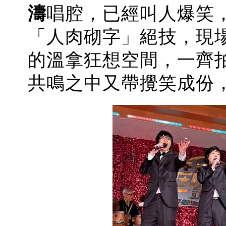
濤
唱腔，
已經叫人爆笑
「人肉
砌字」
絕技
，
現
的
溫拿
狂想空間，
一齊
共鳴之中又帶攪笑成份