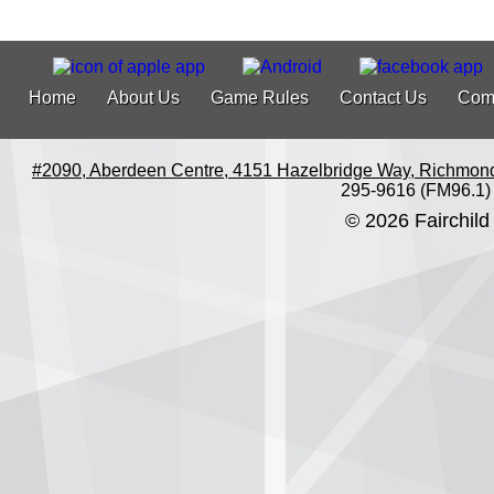
Home
About Us
Game Rules
Contact Us
Com
#2090, Aberdeen Centre, 4151 Hazelbridge Way, Richmon
295-9616 (FM96.1)
© 2026 Fairchild