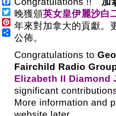
Congratulations !!
加
Facebook
晚獲頒
英女皇伊麗沙白
Twitter
年來對加拿大的貢獻。
Pinterest
公佈。
Share
Congratulations to
Geo
Fairchild Radio Grou
Elizabeth II Diamond 
significant contributio
More information and ph
website later.