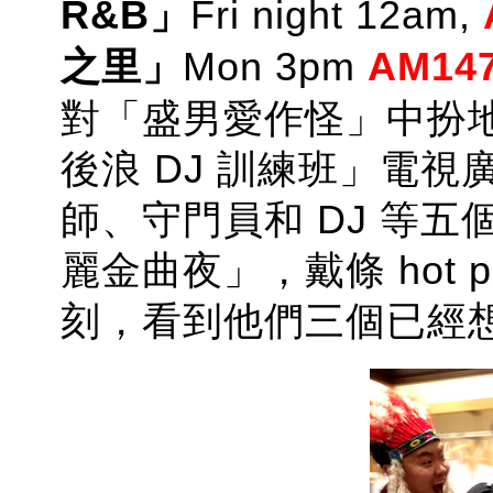
R&B」
Fri night 12am,
之里」
Mon 3pm
AM14
對「盛男愛作怪」中扮
後浪 DJ 訓練班」電
師、守門員和 DJ 等五
麗金曲夜」，戴條 hot p
刻，看到他們三個已經