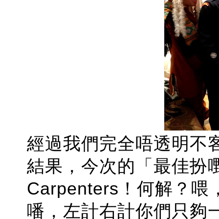
經過我們完全唔透明不
結果，今次的「最佳扮嘢組合」是
Carpenters！何解？喂，
噃，左計右計你們只夠