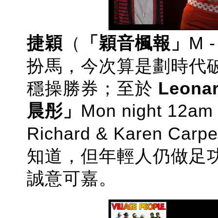
捷穎
（
「穎音楓報」
M 
扮馬，今次算是劃時代
穩操勝券；至於
Leon
晨彤」
Mon night 12a
Richard & Karen 
知道，但年輕人仍做足
誠意可嘉。