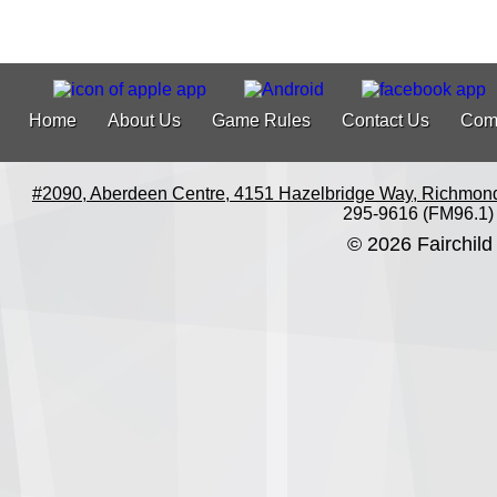
Home
About Us
Game Rules
Contact Us
Com
#2090, Aberdeen Centre, 4151 Hazelbridge Way, Richmon
295-9616 (FM96.1)
© 2026 Fairchild