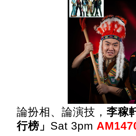
論扮相、論演技，
李稼
行榜」
Sat 3pm
AM147