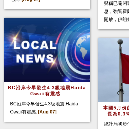
聲稱已關閉
息，強調霍
開放，伊朗
BC沿岸今早發生4.3級地震Haida
Gwaii有震感
BC沿岸今早發生4.3級地震,Haida
本國5月份
Gwaii有震感.
[Aug 07]
長為0.
統計局初步