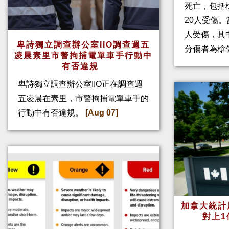
死亡，包括
20人受傷。
人受傷，其
卑詩獨立調查辦公室IIO調查週五
分傷者為槍
凌晨素里市警拘捕電單車手行動中
有否違規
卑詩獨立調查辦公室IIO正在調查週
五凌晨在素里，市警拘捕電單車手的
行動中有否違規。
[Aug 07]
加拿大統計
對上1