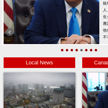
槍
2
示
1
者
Local News
Cana