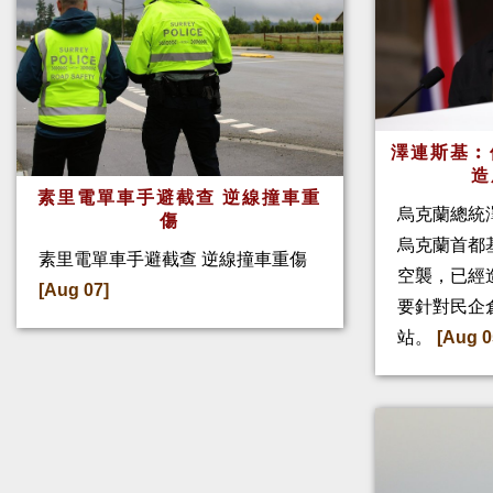
澤連斯基︰
造
素里電單車手避截查 逆線撞車重
烏克蘭總統
傷
烏克蘭首都
素里電單車手避截查 逆線撞車重傷
空襲，已經
[Aug 07]
要針對民企
站。
[Aug 0