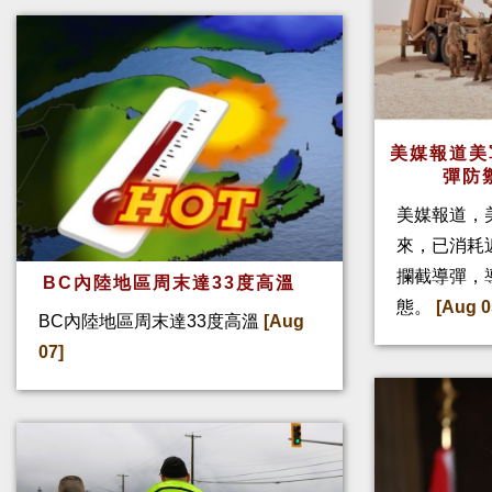
美媒報道美
彈防
美媒報道，
來，已消耗
攔截導彈，
BC內陸地區周末達33度高溫
態。
[Aug 0
BC內陸地區周末達33度高溫
[Aug
07]