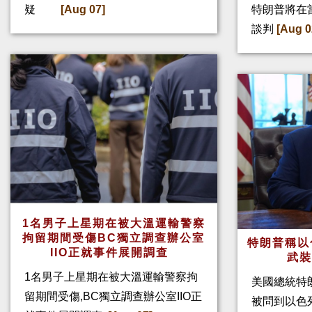
疑
[Aug 07]
特朗普將在
談判
[Aug 0
1名男子上星期在被大溫運輸警察
拘留期間受傷BC獨立調查辦公室
特朗普稱以
IIO正就事件展開調查
武
1名男子上星期在被大溫運輸警察拘
美國總統特
留期間受傷,BC獨立調查辦公室IIO正
被問到以色