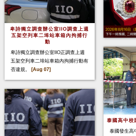
卑詩獨立調查辦公室IIO調查上週
五架空列車二埠站車箱內拘捕行
動
卑詩獨立調查辦公室IIO正調查上週
五架空列車二埠站車箱內拘捕行動有
否違規。
[Aug 07]
泰國高中校
泰國發生高