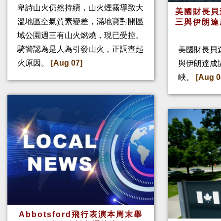
卑詩山火仍然持續，山火煙霧導致大
美國財長貝
溫地區空氣質素變差，滿地寶對開區
三與伊朗達
域公園週三有山火燃燒，現已受控。
騎警認為是人為引發山火，正調查起
美國財長貝
火原因。
[Aug 07]
與伊朗達成
峽。
[Aug 0
Abbotsford飛行表演本周末舉