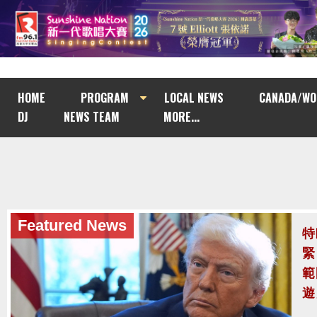
HOME
PROGRAM
LOCAL NEWS
CANADA/WO
DJ
NEWS TEAM
MORE...
Featured News
泰
至
泰
案