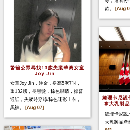
等，違者將
款。
[Aug 0
警籲公眾尋找13歲失蹤華裔女童
Joy Jin
女童Joy Jin，姓金，身高5呎7吋，
重132磅，長黑髮，棕色眼睛，操普
總理卡尼說他
通話，失蹤時穿綠/棕色迷彩上衣，
拿大乳製
黑褲。
[Aug 07]
總理卡尼說,
大乳製品產