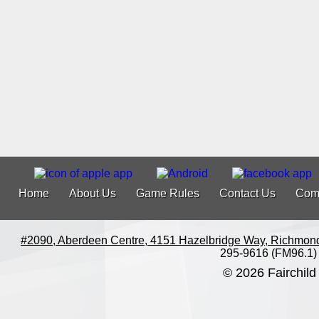
Home
About Us
Game Rules
Contact Us
Com
#2090, Aberdeen Centre, 4151 Hazelbridge Way, Richmon
295-9616 (FM96.1)
© 2026 Fairchild