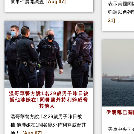
就事件展開調查.
[Aug 07]
表示美國同
強調以色列
31]
溫哥華警方說1名29歲男子昨日被
捕他涉嫌在1間餐廳外持利斧威脅
其他人
伊朗稱已關
溫哥華警方說,1名29歲男子昨日被
捕,他涉嫌在1間餐廳外持利斧威脅其
美軍中央司
他人.
[Aug 07]