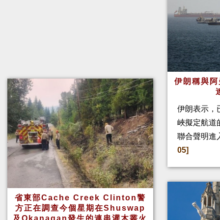
伊朗稱與阿
伊朗表示，
峽擬定航道
聯合聲明進
05]
省東部Cache Creek Clinton警
方正在調查今個星期在Shuswap
及Okanagan發生的連串灌木叢火