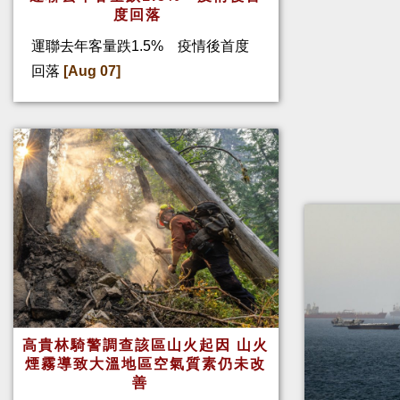
度回落
運聯去年客量跌1.5% 疫情後首度
回落
[Aug 07]
高貴林騎警調查該區山火起因 山火
煙霧導致大溫地區空氣質素仍未改
善