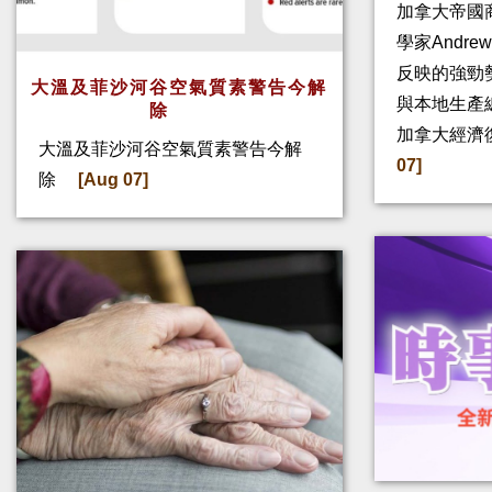
加拿大帝國
學家Andre
反映的強勁
大溫及菲沙河谷空氣質素警告今解
與本地生產
除
加拿大經濟
大溫及菲沙河谷空氣質素警告今解
07]
除
[Aug 07]