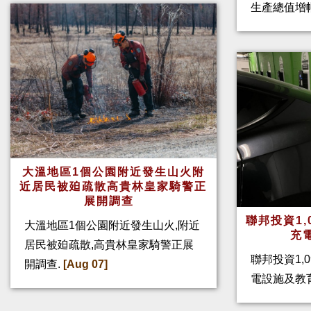
生產總值增幅
大溫地區1個公園附近發生山火附
近居民被廹疏散高貴林皇家騎警正
展開調查
聯邦投資1,
大溫地區1個公園附近發生山火,附近
充
居民被廹疏散,高貴林皇家騎警正展
聯邦投資1,
開調查.
[Aug 07]
電設施及教