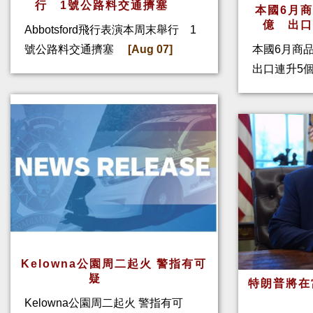
行 1號公路料交通擠塞
本國6月
億 出
Abbotsford飛行表演本周末舉行 1
號公路料交通擠塞
[Aug 07]
本國6月商
出口連升5
Kelowna公園周二起火 警指有可
疑
特朗普將在
Kelowna公園周二起火 警指有可