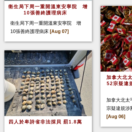
衛生局下周一重開溫東安寧院 增
10張善終護理病床
衛生局下周一重開溫東安寧院 增
10張善終護理病床
[Aug 07]
加拿大北太
52宗疑違
加拿大北太
宗疑違規涉
[Aug 06]
四人於卑詩省非法採貝 罰1.8萬