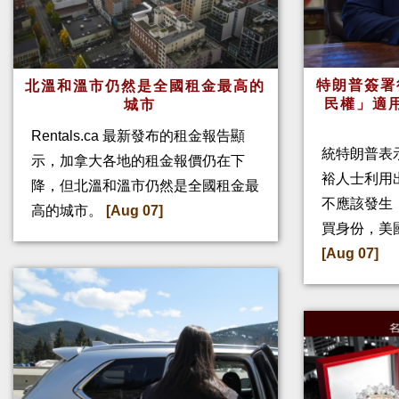
特朗普簽署
北溫和溫市仍然是全國租金最高的
民權」適
城市
Rentals.ca 最新發布的租金報告顯
統特朗普表
示，加拿大各地的租金報價仍在下
裕人士利用
降，但北溫和溫市仍然是全國租金最
不應該發生
高的城市。
[Aug 07]
買身份，美
[Aug 07]