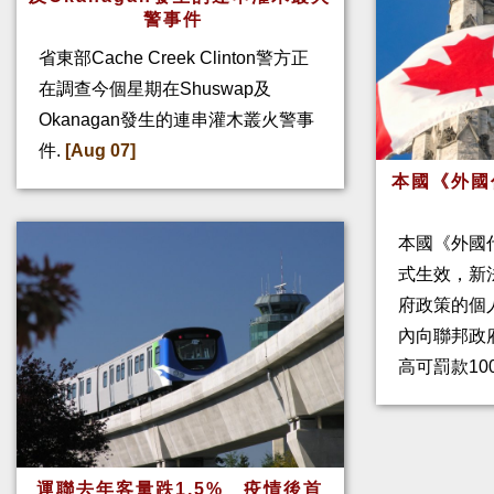
警事件
省東部Cache Creek Clinton警方正
在調查今個星期在Shuswap及
Okanagan發生的連串灌木叢火警事
件.
[Aug 07]
本國《外國
本國《外國
式生效，新
府政策的個人
內向聯邦政
高可罰款10
運聯去年客量跌1.5% 疫情後首