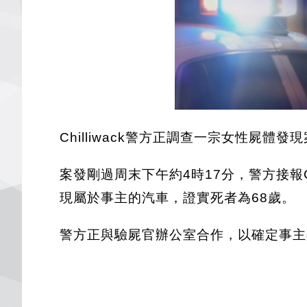
Chilliwack警方正調查一宗女性屍體
案發剛過周末下午約4時17分，警方接報
現屬於事主的汽車，證實死者為68歲。
警方正與驗屍官辦公室合作，以確定事主