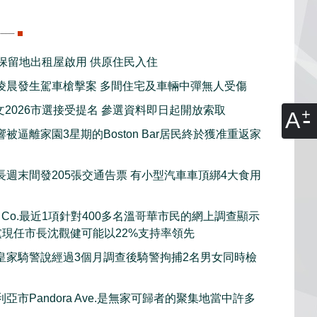
新保留地出租屋啟用 供原住民入住
凌晨發生駕車槍擊案 多間住宅及車輛中彈無人受傷
文2026市選接受提名 參選資料即日起開放索取
A
被逼離家園3星期的Boston Bar居民終於獲准重返家
長週末間發205張交通告票 有小型汽車車頂綁4大食用
rch Co.最近1項針對400多名溫哥華市民的網上調查顯示
黨現任市長沈觀健可能以22%支持率領先
皇家騎警說經過3個月調查後騎警拘捕2名男女同時檢
亞市Pandora Ave.是無家可歸者的聚集地當中許多