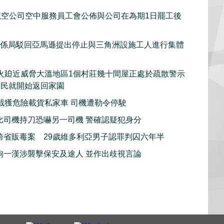
et航空公司空中服務員工會公佈與公司在為期1日罷工後
關係局駁回亞馬遜提出停止與三角洲設施工人進行集體
火廹近威脅大溫地區1個村莊幾十間屋正處於疏散警示
居民就開始返回家園
截獲危險載貨私家車 司機遭勒令停駛
比司機持刀恐嚇另一司機 警確認疑犯身分
跨省販毒案 29歲維多利亞男子認罪判囚六年半
拘一漢涉襲擊保安及途人 並作出歧視言論