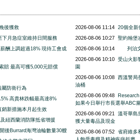
三晚後獲救
2026-08-06 11:14
20個全
明起至下月急症室維持日間服務
2026-08-06 10:27
聖約翰堡
薪酬上調超過18% 現待工會成
2026-08-06 10:14
列治
2026-08-06 10:10
受山火影響
賠 最高可獲5,000元賠償
園
2026-08-06 10:08
西溫警局
油桶
指屬防衛行為
2026-08-06 09:48
Resea
5% 高貴林跌幅最高達8%
如果今日舉行市長選舉ABC
直銷新措施本月起生效
2026-08-06 09:21
溫哥華島
洲及紐西蘭消防隊抵省增援
獲大量毒品及現金
Burrard海灣油輪數量30艘
2026-08-06 07:52
省府維多利
人飽受毒癮及精神疾病折磨