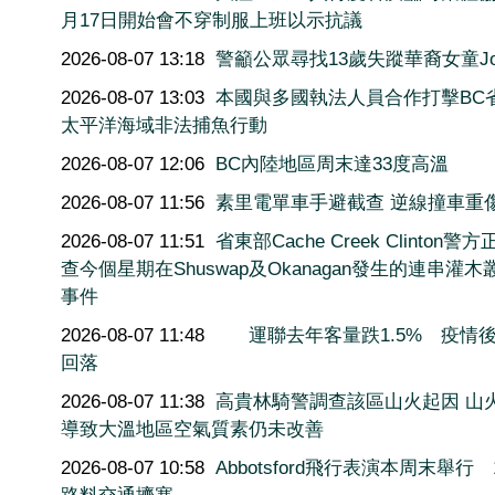
月17日開始會不穿制服上班以示抗議
2026-08-07 13:18
警籲公眾尋找13歲失蹤華裔女童Joy
2026-08-07 13:03
本國與多國執法人員合作打擊BC
太平洋海域非法捕魚行動
2026-08-07 12:06
BC內陸地區周末達33度高溫
2026-08-07 11:56
素里電單車手避截查 逆線撞車重
2026-08-07 11:51
省東部Cache Creek Clinton警
查今個星期在Shuswap及Okanagan發生的連串灌木
事件
2026-08-07 11:48
運聯去年客量跌1.5% 疫情
回落
2026-08-07 11:38
高貴林騎警調查該區山火起因 山
導致大溫地區空氣質素仍未改善
2026-08-07 10:58
Abbotsford飛行表演本周末舉行