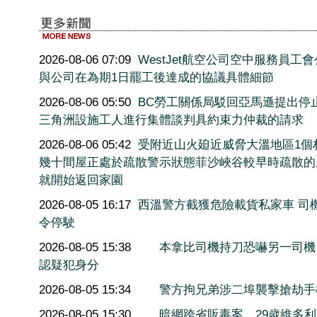
2026-08-06 07:09
WestJet航空公司空中服務員工
與公司在為期1日罷工後達成的協議具體細節
2026-08-06 05:50
BC勞工關係局駁回亞馬遜提出停
三角洲設施工人進行集體談判具約束力仲裁的請求
2026-08-06 05:42
受附近山火廹近威脅大溫地區1個
幾十間屋正處於疏散警示狀態菲沙峽谷較早時疏散的
就開始返回家園
2026-08-05 16:17
西溫警方截獲危險載貨私家車 司
令停駛
2026-08-05 15:38
本拿比司機持刀恐嚇另一司機
認疑犯身分
2026-08-05 15:34
警方拘兄弟涉二埠襲擊搶劫手
2026-08-05 15:30
暗網跨省販毒案 29歲維多