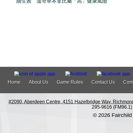
續生效 溫哥華本拿比屬「高」健康風險
Home
About Us
Game Rules
Contact Us
Com
#2090, Aberdeen Centre, 4151 Hazelbridge Way, Richmon
295-9616 (FM96.1)
© 2026 Fairchild