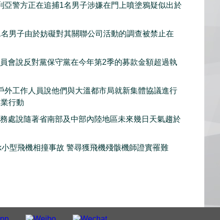
利亞警方正在追捕1名男子涉嫌在門上噴塗鴉疑似出於
1名男子由於妨礙對其關聯公司活動的調查被禁止在
委員會說反對黨保守黨在今年第2季的募款金額超過執
戶外工作人員說他們與大溫都市局就新集體協議進行
工業行動
服務處說隨著省南部及中部內陸地區未來幾日天氣趨於
iwack小型飛機相撞事故 警尋獲飛機殘骸機師證實罹難