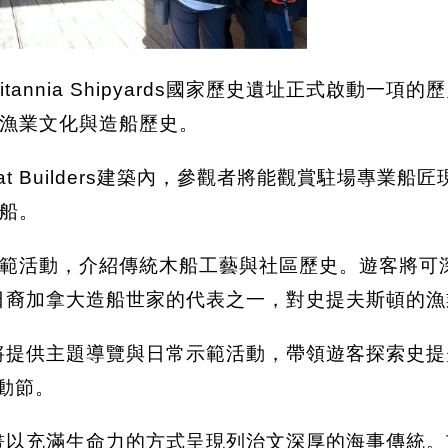
tannia Shipyards國家歷史遺址正式啟動一
漁業文化與造船歷史。
oat Builders建築內，參觀者將能觀賞駐場專業船
船。
，介紹傳統木船工藝與社區歷史。遊客將可深入了解Ric
眾多日裔加拿大造船世家的代表之一，對史提夫斯頓的
pyards將提供主題導覽與日常示範活動，帶領遊客探
動節。
項互動計畫以充滿生命力的方式呈現列治文深厚的海事