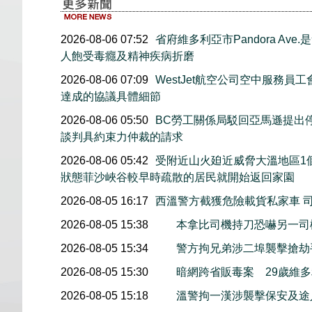
2026-08-06 07:52
省府維多利亞市Pandora Av
人飽受毒癮及精神疾病折磨
2026-08-06 07:09
WestJet航空公司空中服務員
達成的協議具體細節
2026-08-06 05:50
BC勞工關係局駁回亞馬遜提出
談判具約束力仲裁的請求
2026-08-06 05:42
受附近山火廹近威脅大溫地區1
狀態菲沙峽谷較早時疏散的居民就開始返回家園
2026-08-05 16:17
西溫警方截獲危險載貨私家車 
2026-08-05 15:38
本拿比司機持刀恐嚇另一司
2026-08-05 15:34
警方拘兄弟涉二埠襲擊搶劫
2026-08-05 15:30
暗網跨省販毒案 29歲維
2026-08-05 15:18
溫警拘一漢涉襲擊保安及途