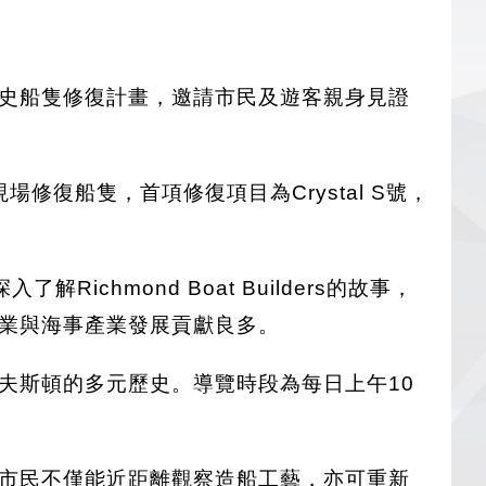
項的歷史船隻修復計畫，邀請市民及遊客親身見證
匠現場修復船隻，首項修復項目為Crystal S號，
hmond Boat Builders的故事，
漁業與海事產業發展貢獻良多。
索史提夫斯頓的多元歷史。導覽時段為每日上午10
傳統。市民不僅能近距離觀察造船工藝，亦可重新