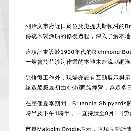
列治文市府近日於位於史提夫斯頓村的Bri
傳統木製漁船的修復過程，深入了解本地
這項計畫設於1930年代的Richmond B
一艘曾於菲沙河作業的本地木造流刺網漁
除修復工作外，現場亦設有互動展示與示範活動
該造船廠最初由Kishi家族經營，為
在整個夏季期間，Britannia Shi
時半及下午1時半，一直持續至9月1日勞
市長Malcolm Brodie表示，這