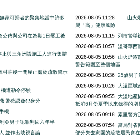
e.是無家可歸者的聚集地當中許多
2026-08-05 11:28
山火
屬「高」健康風險
工會公佈與公司在為期1日罷工後
2026-08-05 11:15
列市警舉
2026-08-05 10:57
溫哥華西區
停止與三角洲設施工人進行集體
2026-08-05 10:56
山火煙霧
警告範圍至整個地區
個村莊幾十間屋正處於疏散警示
2026-08-05 10:36
25歲男
2026-08-05 10:26
大溫區域
司機遭勒令停駛
2026-08-05 09:55
大溫地產
機 警確認疑犯身分
抵消6月份夏季以來錄得的增
手機
2026-08-05 09:18
素里警方
多利亞男子認罪判囚六年半
2026-08-05 07:54
當局對省南
人 並作出歧視言論
部分失去家園的疏散居民會