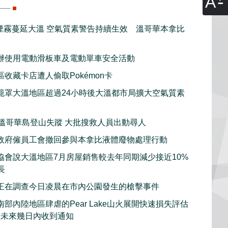
A
煙霧蔓延大溫 空氣質素警告持續生效 溫哥華本拿比
辦使用電動滑板車及電動單車安全活動
收藏卡店遭人偷取Pokémon卡
籠罩大溫地區超過24小時後大溫都市局擴大空氣質素
子溫哥華島登山失蹤 大批搜救人員出動尋人
政府僱員工會撤回參與本拿比液體廢物處理行動
協會說大溫地區7月房屋銷售較去年同期減少接近10%
長
正在調查今日凌晨在市內公園發生的槍擊事件
部內陸地區肆虐的Pear Lake山火展開快速損失評估
在未來幾日內收到通知