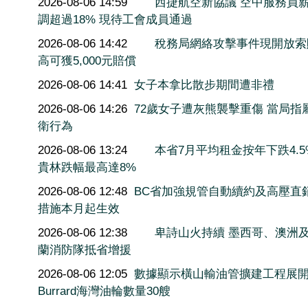
2026-08-06 14:59
西捷航空新協議 空中服務員
調超過18% 現待工會成員通過
2026-08-06 14:42
稅務局網絡攻擊事件現開放索
高可獲5,000元賠償
2026-08-06 14:41
女子本拿比散步期間遭非禮
2026-08-06 14:26
72歲女子遭灰熊襲擊重傷 當局指
衛行為
2026-08-06 13:24
本省7月平均租金按年下跌4.5
貴林跌幅最高達8%
2026-08-06 12:48
BC省加強規管自動續約及高壓直
措施本月起生效
2026-08-06 12:38
卑詩山火持續 墨西哥、澳洲
蘭消防隊抵省增援
2026-08-06 12:05
數據顯示橫山輸油管擴建工程展
Burrard海灣油輪數量30艘