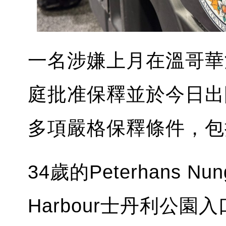
一名涉嫌上月在溫哥華
庭批准保釋並於今日出
多項嚴格保釋條件，包
34歲的Peterhans N
Harbour士丹利公