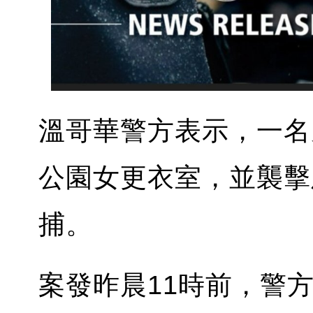
溫哥華警方表示，一名
公園女更衣室，並襲擊
捕。
案發昨晨11時前，警