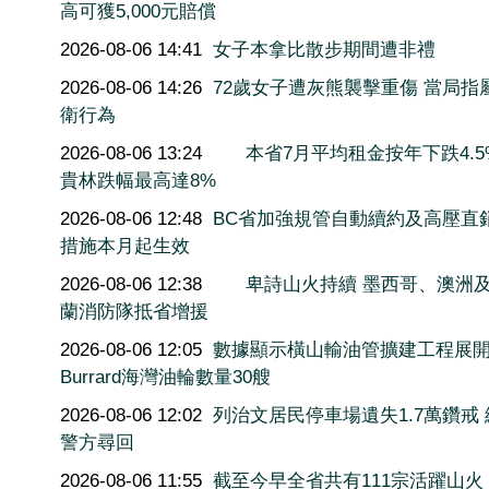
高可獲5,000元賠償
2026-08-06 14:41
女子本拿比散步期間遭非禮
2026-08-06 14:26
72歲女子遭灰熊襲擊重傷 當局指
衛行為
2026-08-06 13:24
本省7月平均租金按年下跌4.5
貴林跌幅最高達8%
2026-08-06 12:48
BC省加強規管自動續約及高壓直
措施本月起生效
2026-08-06 12:38
卑詩山火持續 墨西哥、澳洲
蘭消防隊抵省增援
2026-08-06 12:05
數據顯示橫山輸油管擴建工程展
Burrard海灣油輪數量30艘
2026-08-06 12:02
列治文居民停車場遺失1.7萬鑽戒
警方尋回
2026-08-06 11:55
截至今早全省共有111宗活躍山火