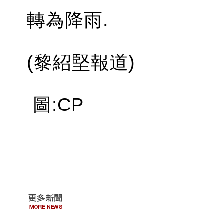
轉為降雨.
(黎紹堅報道)
圖:CP