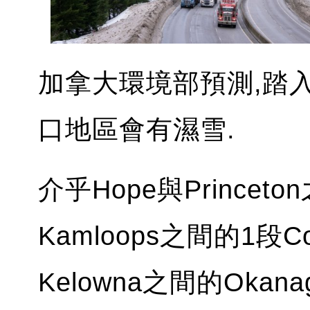
加拿大環境部預測,踏入
口地區會有濕雪.
介乎Hope與Princet
Kamloops之間的1段Coq
Kelowna之間的Okana