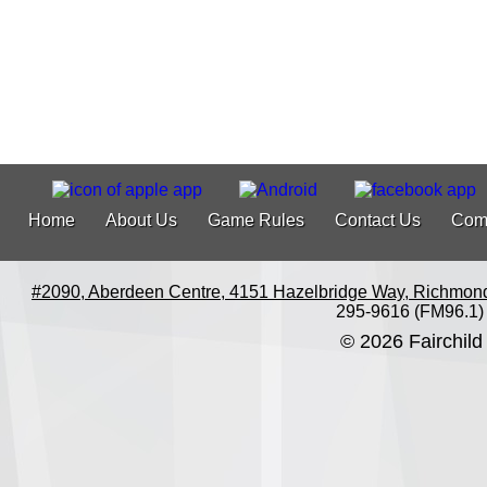
Home
About Us
Game Rules
Contact Us
Com
#2090, Aberdeen Centre, 4151 Hazelbridge Way, Richmon
295-9616 (FM96.1)
© 2026 Fairchild