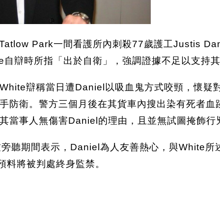
市Tatlow Park一間看護所內刺殺77歲護工Justi
e否定White自辯時所指「出於自衛」，強調證據不足以支持
ite辯稱當日遭Daniel以吸血鬼方式咬頸，懷疑
衛。警方三個月後在其貨車內搜出染有死者血跡的鞋及
當事人無傷害Daniel的理由，且並無試圖掩飾行
旁聽期間表示，Daniel為人友善熱心，與Whit
罪，預料將被判處終身監禁。