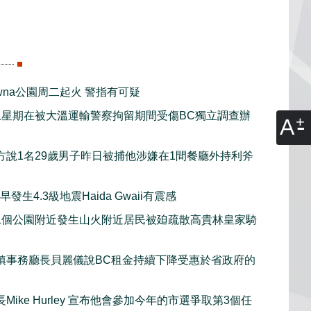
lowna公園周二起火 警指有可疑
上星期在被大溫運輸警察拘留期間受傷BC獨立調查辦
A
方說1名29歲男子昨日被捕他涉嫌在1間餐廳外持利斧
發生4.3級地震Haida Gwaii有震感
1個公園附近發生山火附近居民被廹疏散高貴林皇家騎
鎮事務廳長貝麗儀說BC租金持續下降受惠於省政府的
Mike Hurley 宣布他會參加今年的市選爭取第3個任