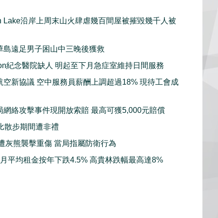
gan Lake沿岸上周末山火肆虐幾百間屋被摧毀幾千人被
華島遠足男子困山中三晚後獲救
sion紀念醫院缺人 明起至下月急症室維持日間服務
航空新協議 空中服務員薪酬上調超過18% 現待工會成
局網絡攻擊事件現開放索賠 最高可獲5,000元賠償
比散步期間遭非禮
子遭灰熊襲擊重傷 當局指屬防衛行為
7月平均租金按年下跌4.5% 高貴林跌幅最高達8%