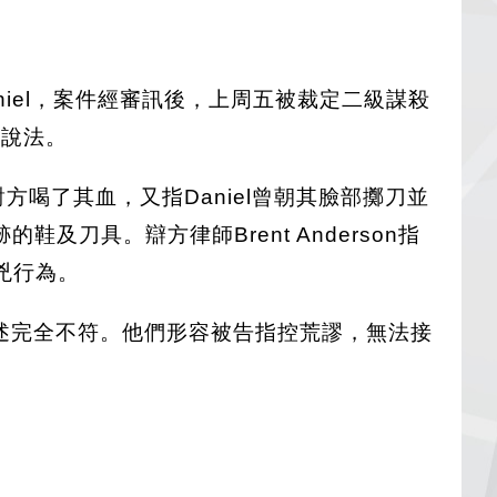
s Daniel，案件經審訊後，上周五被裁定二級謀殺
其說法。
對方喝了其血，又指Daniel曾朝其臉部擲刀並
刀具。辯方律師Brent Anderson指
兇行為。
e所述完全不符。他們形容被告指控荒謬，無法接