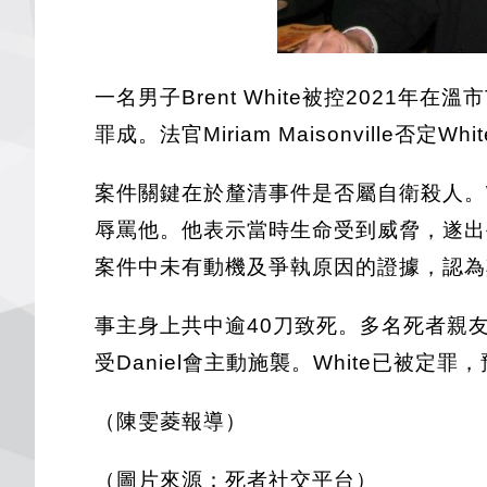
一名男子Brent White被控2021年在溫
罪成。法官Miriam Maisonvill
案件關鍵在於釐清事件是否屬自衛殺人。Wh
辱罵他。他表示當時生命受到威脅，遂出手防
案件中未有動機及爭執原因的證據，認為其
事主身上共中逾40刀致死。多名死者親友
受Daniel會主動施襲。White已被定
（陳雯菱報導）
（圖片來源：死者社交平台）