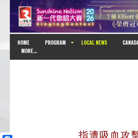
HOME
PROGRAM
LOCAL NEWS
CANAD
MORE...
指遭吸血攻