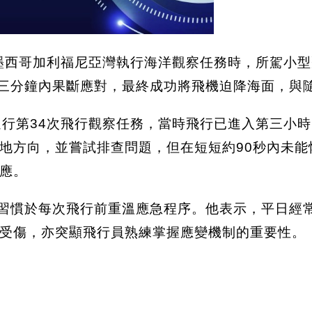
ld上月在墨西哥加利福尼亞灣執行海洋觀察任務時，所駕
在三分鐘內果斷應對，最終成功將飛機迫降海面，與
科學家進行第34次飛行觀察任務，當時飛行已進入第三
地方向，並嘗試排查問題，但在短短約90秒內未
應。
飛機，並習慣於每次飛行前重溫應急程序。他表示，平
受傷，亦突顯飛行員熟練掌握應變機制的重要性。