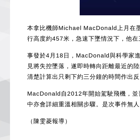
本拿比機師Michael MacDona
行高度約457米，急速下墜情況下，他
事發於4月18日，MacDonald與
見將失控墜落，遂即時轉向距離最近的陸
清楚計算出只剩下約三分鐘的時間作出反
MacDonald自2012年開始駕駛
中亦會詳細重溫相關步驟。是次事件無人
（陳雯菱報導）