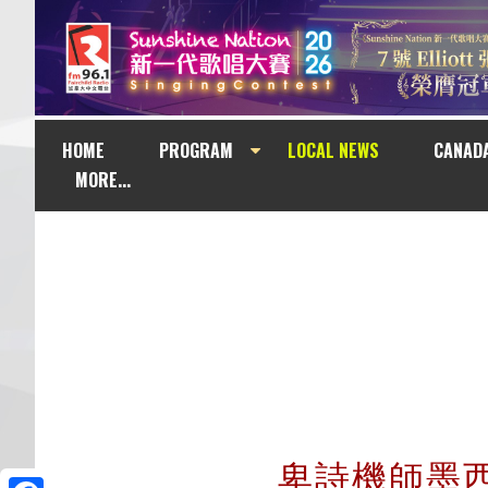
HOME
PROGRAM
LOCAL NEWS
CANAD
MORE...
卑詩機師墨