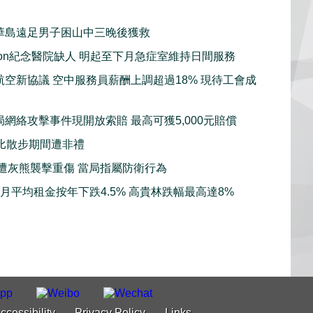
華島遠足男子困山中三晚後獲救
sion紀念醫院缺人 明起至下月急症室維持日間服務
航空新協議 空中服務員薪酬上調超過18% 現待工會成
局網絡攻擊事件現開放索賠 最高可獲5,000元賠償
比散步期間遭非禮
子遭灰熊襲擊重傷 當局指屬防衛行為
7月平均租金按年下跌4.5% 高貴林跌幅最高達8%
ccessibility
Privacy Policy
Links