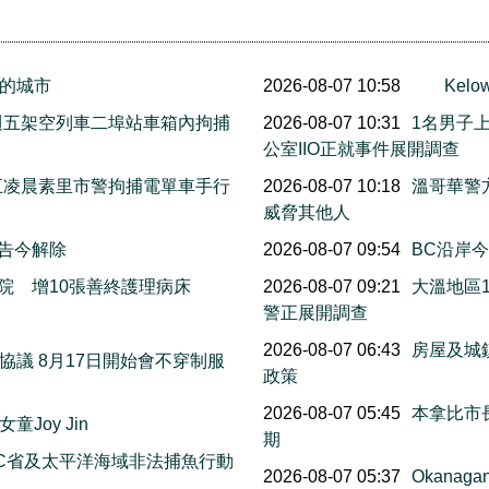
的城市
2026-08-07 10:58
Ke
上週五架空列車二埠站車箱內拘捕
2026-08-07 10:31
1名男子
公室IIO正就事件展開調查
週五凌晨素里市警拘捕電單車手行
2026-08-07 10:18
溫哥華警
威脅其他人
警告今解除
2026-08-07 09:54
BC沿岸今早
院 增10張善終護理病床
2026-08-07 09:21
大溫地區
警正展開調查
萬
2026-08-07 06:43
房屋及城
議 8月17日開始會不穿制服
政策
2026-08-07 05:45
本拿比市長
Joy Jin
期
C省及太平洋海域非法捕魚行動
2026-08-07 05:37
Okana