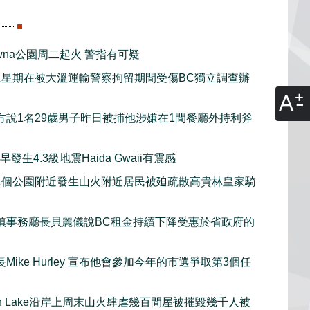
lowna公園周二起火 警指有可疑
上星期在被大溫運輸警察拘留期間受傷BC獨立調查辦
A
方說1名29歲男子昨日被捕他涉嫌在1間餐廳外持利斧
發生4.3級地震Haida Gwaii有震感
1個公園附近發生山火附近居民被廹疏散高貴林皇家騎
鎮事務廳長貝麗儀說BC租金持續下降受惠於省政府的
Mike Hurley 宣布他會參加今年的市選爭取第3個任
gan Lake沿岸上周末山火肆虐幾百間屋被摧毀幾千人被