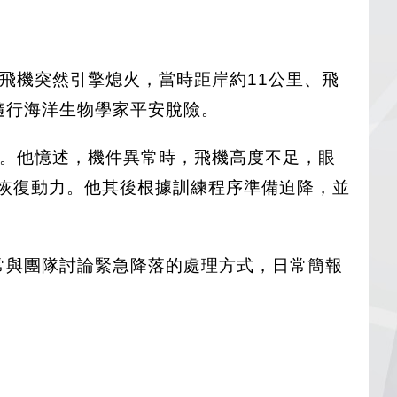
小型飛機突然引擎熄火，當時距岸約11公里、飛
隨行海洋生物學家平安脫險。
小時。他憶述，機件異常時，飛機高度不足，眼
能恢復動力。他其後根據訓練程序準備迫降，並
日經常與團隊討論緊急降落的處理方式，日常簡報