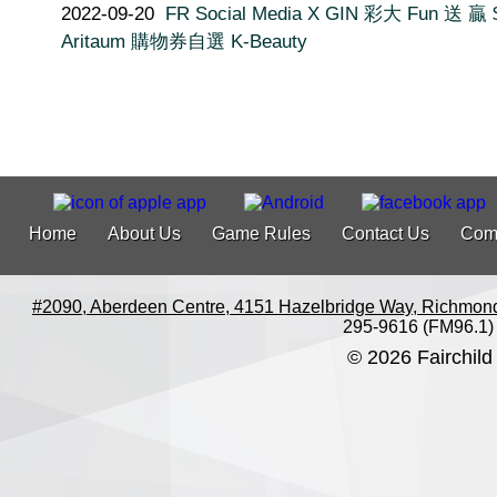
2022-09-20
FR Social Media X GIN 彩大 Fun 送 贏 
Aritaum 購物券自選 K-Beauty
Home
About Us
Game Rules
Contact Us
Com
#2090, Aberdeen Centre, 4151 Hazelbridge Way, Richmon
295-9616 (FM96.1)
© 2026 Fairchild