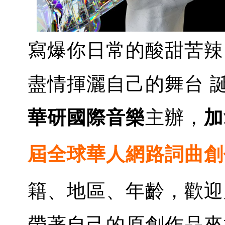
寫爆你日常的酸甜苦辣
盡情揮灑自己的舞台 
華研國際音樂
主辦，
加
屆全球華人網路詞曲創
籍、地區、年齡，歡迎
帶著自己的原創作品來