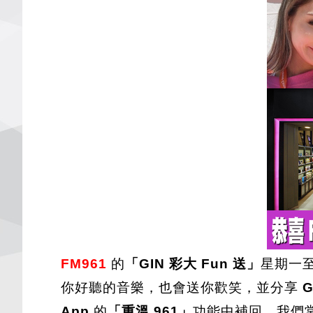
FM961
的
「GIN 彩大 Fun 送」
星期一至
你好聽的音樂，也會送你歡笑，並分享
G
App
的
「重溫 961」
功能中補回，我們