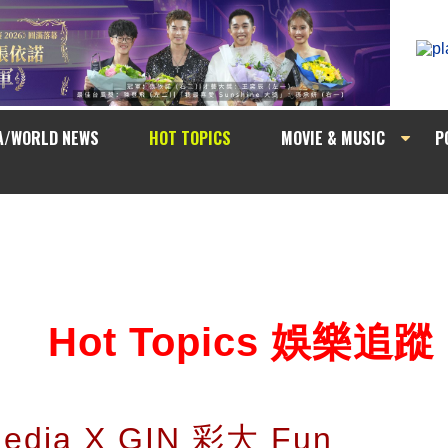
A/WORLD NEWS
HOT TOPICS
MOVIE & MUSIC
P
Hot Topics 娛樂追蹤
Media X GIN 彩大 Fun