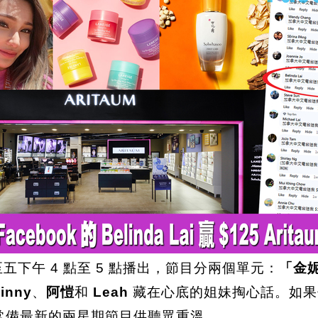
五下午 4 點至 5 點播出，節目分兩個單元：
「金妮
inny
、
阿愷
和
Leah
藏在心底的姐妹掏心話。如果
常備最新的兩星期節目供聽眾重溫。