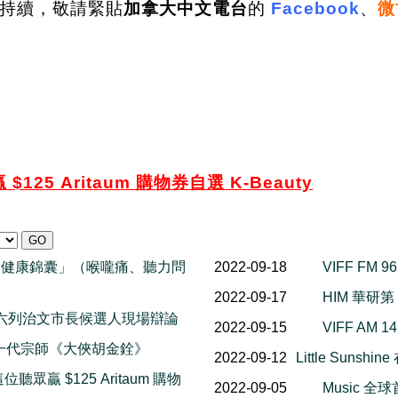
持續，敬請緊貼
加拿大中文電台
的
Facebook
、
微
贏 $125 Aritaum 購物券自選 K-Beauty
 - 健康錦囊」（喉嚨痛、聽力問
2022-09-18
VIFF FM
2022-09-17
HIM 華研
選特輯 週六列治文市長候選人現場辯論
2022-09-15
VIFF AM
武俠電影一代宗師《大俠胡金銓》
2022-09-12
Little Sun
送 這位聽眾贏 $125 Aritaum 購物
2022-09-05
Music 