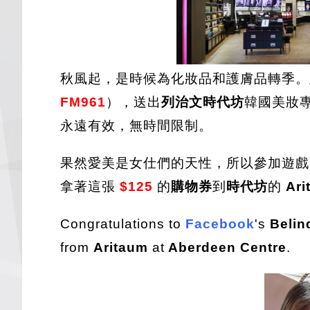
秋風起，是時候為化妝品和護膚品轉季。
FM961
），送出
列治文時代坊
韓國美妝
永遠有效，無時間限制。
果然愛美是女仕們的天性，所以參加遊戲
拿著這張
$125
的
購物券
到
時代坊
的
Ari
Congratulations to
Facebook
's
Belin
from
Aritaum
at
Aberdeen Centre
.