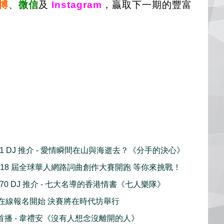
博
、
微信
及
Instagram
，贏取下一期的豐富
 961 DJ 推介 - 愛情瞬間在山與海逝去？《分手的決心》
第 18 屆全球華人網路詞曲創作大賽開跑 等你來挑戰！
 1470 DJ 推介 - 七大名導的香港情書《七人樂隊》
shine 在線報名開始 決賽將在時代坊舉行
全球首播 - 韋禮安《沒有人想念沒離開的人》