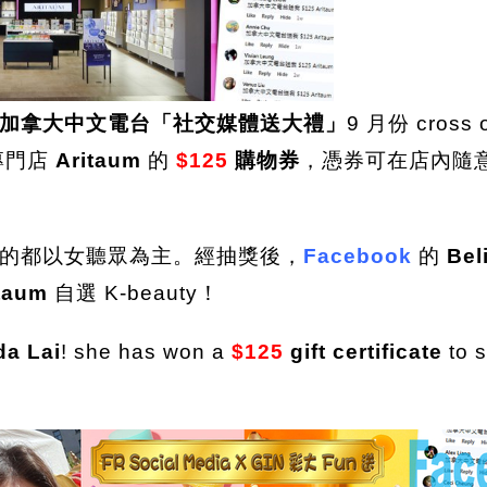
加拿大中文電台「社交媒體送大禮」
9 月份 cross 
專門店
Aritaum
的
$125
購物券
，憑券可在店內隨
的都以女聽眾為主。經抽獎後，
Facebook
的
Bel
taum
自選 K-beauty！
da Lai
! she has won a
$125
gift certificate
to s