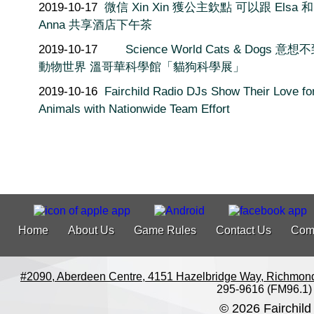
2019-10-17
微信 Xin Xin 獲公主欽點 可以跟 Elsa 和
Anna 共享酒店下午茶
2019-10-17
Science World Cats & Dogs 意
動物世界 溫哥華科學館「貓狗科學展」
2019-10-16
Fairchild Radio DJs Show Their Love fo
Animals with Nationwide Team Effort
Home
About Us
Game Rules
Contact Us
Com
#2090, Aberdeen Centre, 4151 Hazelbridge Way, Richmon
295-9616 (FM96.1)
© 2026 Fairchild