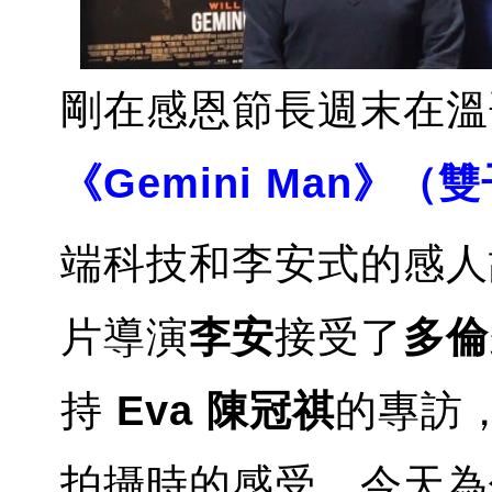
剛在感恩節長週末在溫
《Gemini Man》（
端科技和李安式的感人
片導演
李安
接受了
多倫
持
Eva 陳冠祺
的專訪
拍攝時的感受，今天為