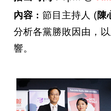
內容 :
節目主持人 (
陳
分析各黨勝敗因由，以
響。