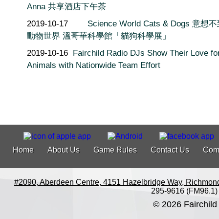
Anna 共享酒店下午茶
2019-10-17
Science World Cats & Dogs 意
動物世界 溫哥華科學館「貓狗科學展」
2019-10-16
Fairchild Radio DJs Show Their Love fo
Animals with Nationwide Team Effort
Home
About Us
Game Rules
Contact Us
Com
#2090, Aberdeen Centre, 4151 Hazelbridge Way, Richmon
295-9616 (FM96.1)
© 2026 Fairchild