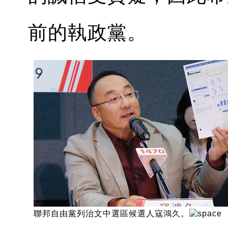
前的執政黨。
聯邦自由黨列治文中選區候選人寇鴻久。