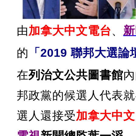
由
加拿大中文電台
、
新
的
「2019 聯邦大選論
在
列治文公共圖書館
內
邦政黨的候選人代表就
選人還接受
加拿大中文
電視
新聞總監葉一滔
、