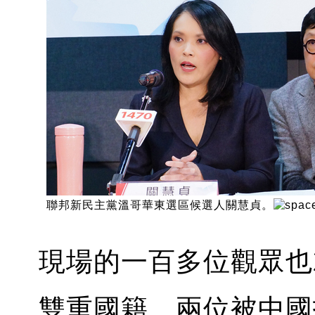
聯邦新民主黨溫哥華東選區候選人關慧貞。
現場的一百多位觀眾也
雙重國籍、兩位被中國