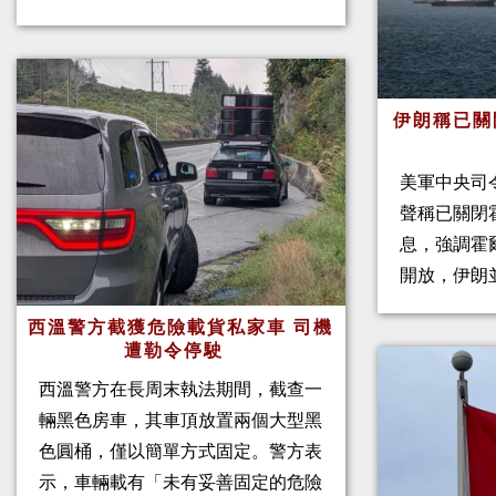
伊朗稱已關
美軍中央司
聲稱已關閉
息，強調霍
開放，伊朗
西溫警方截獲危險載貨私家車 司機
遭勒令停駛
西溫警方在長周末執法期間，截查一
輛黑色房車，其車頂放置兩個大型黑
色圓桶，僅以簡單方式固定。警方表
示，車輛載有「未有妥善固定的危險