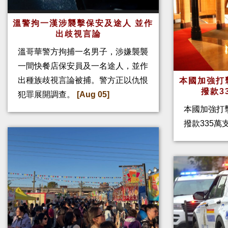
溫警拘一漢涉襲擊保安及途人 並作
出歧視言論
溫哥華警方拘捕一名男子，涉嫌襲襲
一間快餐店保安員及一名途人，並作
出種族歧視言論被捕。警方正以仇恨
本國加強打
撥款3
犯罪展開調查。
[Aug 05]
本國加強打
撥款335