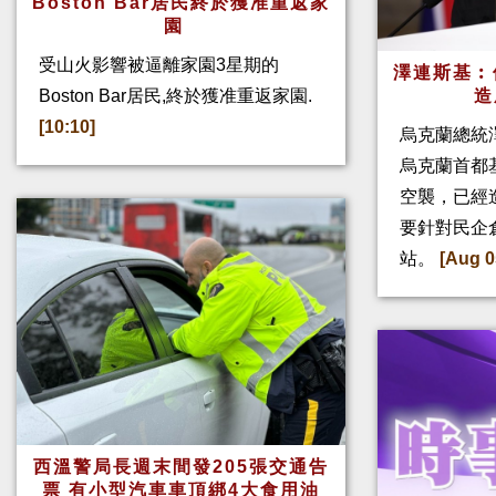
Boston Bar居民終於獲准重返家
園
受山火影響被逼離家園3星期的
澤連斯基︰
Boston Bar居民,終於獲准重返家園.
造
[10:10]
烏克蘭總統
烏克蘭首都
空襲，已經
要針對民企
站。
[Aug 0
西溫警局長週末間發205張交通告
票 有小型汽車車頂綁4大食用油