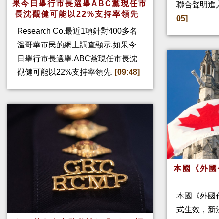
果今日舉行市長選舉ABC黨現任市
聯合聲明進
長沈觀健可能以22%支持率領先
05]
Research Co.最近1項針對400多名
溫哥華市民的網上調查顯示,如果今
日舉行市長選舉,ABC黨現任市長沈
觀健可能以22%支持率領先.
[09:48]
本國《外國
本國《外國
式生效，新