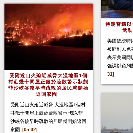
特朗普稱以
武
美國總統特
被問到以色
表示美國同
強調以色列
31]
受附近山火廹近威脅大溫地區1個
村莊幾十間屋正處於疏散警示狀態
菲沙峽谷較早時疏散的居民就開始
返回家園
受附近山火廹近威脅,大溫地區1個村
莊幾十間屋正處於疏散警示狀態,菲
沙峽谷較早時疏散的居民就開始返回
家園.
[05:42]