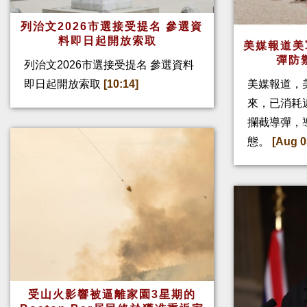
列治文2026市選接受提名 參選資
料即日起開放索取
美媒報道美
彈防
列治文2026市選接受提名 參選資料
即日起開放索取
[10:14]
美媒報道，
來，已消耗
攔截導彈，
態。
[Aug 0
受山火影響被逼離家園3星期的