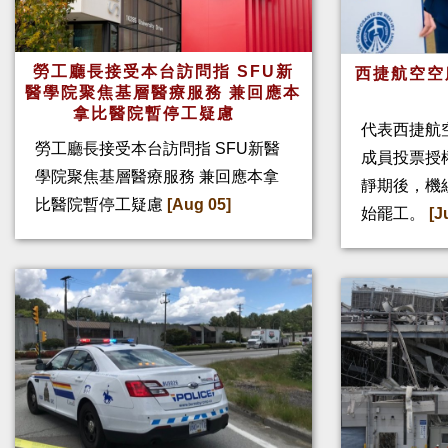
勞工廳長接受本台訪問指 SFU新
西捷航空空
醫學院聚焦基層醫療服務 兼回應本
拿比醫院暫停工疑慮
代表西捷航空
勞工廳長接受本台訪問指 SFU新醫
成員投票授
學院聚焦基層醫療服務 兼回應本拿
靜期後，機
比醫院暫停工疑慮
[Aug 05]
始罷工。
[J