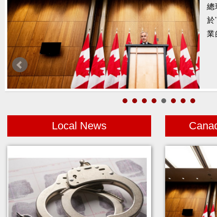
發
八
截
重
Local News
Cana