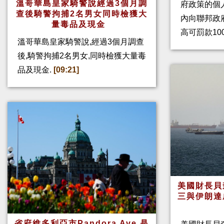
溫哥華島皇家騎警說經過3個月調
府政策的個人
查後騎警拘捕2名男女同時檢獲大
內向聯邦政
量毒品及現金
高可罰款10
溫哥華島皇家騎警說,經過3個月調查
後,騎警拘捕2名男女,同時檢獲大量毒
品及現金.
[09:21]
美國財長貝
三與伊朗達
省府維多利亞市Pandora Ave.是