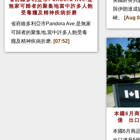
美國財長貝
無家可歸者的聚集地當中許多人飽
與伊朗達成
受毒癮及精神疾病折磨
峽。
[Aug 0
省府維多利亞市Pandora Ave.是無家
可歸者的聚集地,當中許多人飽受毒
癮及精神疾病折磨.
[07:52]
本國6月
億 出
本國6月商
出口連升5