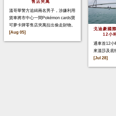
售店夾萬
溫哥華警方追緝兩名男子，涉嫌利用
貨車將市中心一間Pokémon cards寶
可夢卡牌零售店夾萬拉出偷走財物。
戈迪豪國際
[Aug 05]
12小
通車首12小
來溫莎及底
[Jul 28]