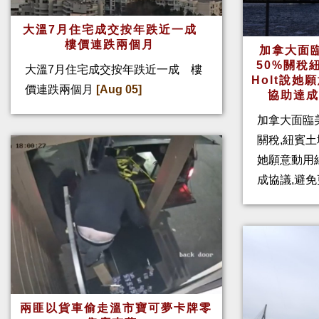
大溫7月住宅成交按年跌近一成
樓價連跌兩個月
加拿大面
50%關稅
大溫7月住宅成交按年跌近一成 樓
Holt說
價連跌兩個月
[Aug 05]
協助達
加拿大面臨
關稅,紐賓土域
她願意動用
成協議,避免
兩匪以貨車偷走溫市寶可夢卡牌零