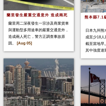
蘭里發生嚴重交通意外 造成兩死
熊本縣7.
蘭里周二深夜發生一宗涉及商業貨車
與運動型多用途車的嚴重交通意外，
日本九州熊
造成兩人死亡，警方正調查事故原
成至少18
因。
[Aug 05]
截至當地早
其中強度達