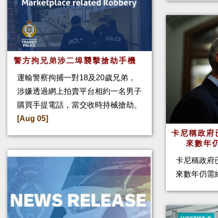
警方拘兄弟涉二埠襲擊搶劫手機
運輸警察拘捕一對18及20歲兄弟，
涉嫌透過網上拍賣平台相約一名男子
購買手提電話，當交收時持械搶劫。
[Aug 05]
卡尼稱政府
來數年
卡尼稱政府
來數年仍需