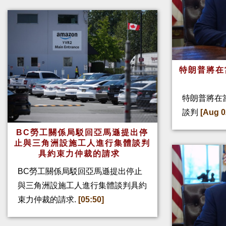
特朗普將在
特朗普將在
談判
[Aug 0
BC勞工關係局駁回亞馬遜提出停
止與三角洲設施工人進行集體談判
具約束力仲裁的請求
BC勞工關係局駁回亞馬遜提出停止
與三角洲設施工人進行集體談判具約
束力仲裁的請求.
[05:50]