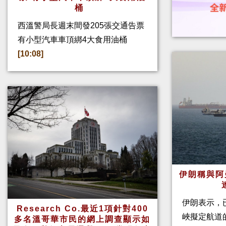
桶
西溫警局長週末間發205張交通告票
有小型汽車車頂綁4大食用油桶
[10:08]
伊朗稱與阿
伊朗表示，
Research Co.最近1項針對400
峽擬定航道
多名溫哥華市民的網上調查顯示如