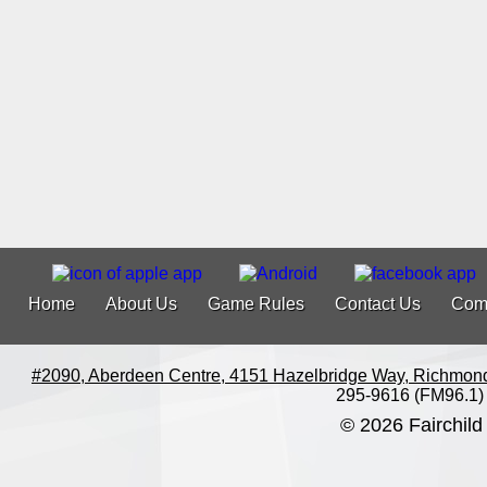
Home
About Us
Game Rules
Contact Us
Com
#2090, Aberdeen Centre, 4151 Hazelbridge Way, Richmon
295-9616 (FM96.1)
© 2026 Fairchild