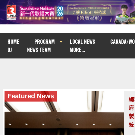
HOME
PROGRAM
LOCAL NEWS
CANADA/WO
DJ
NEWS TEAM
MORE...
Featured News
美
八
攔
美