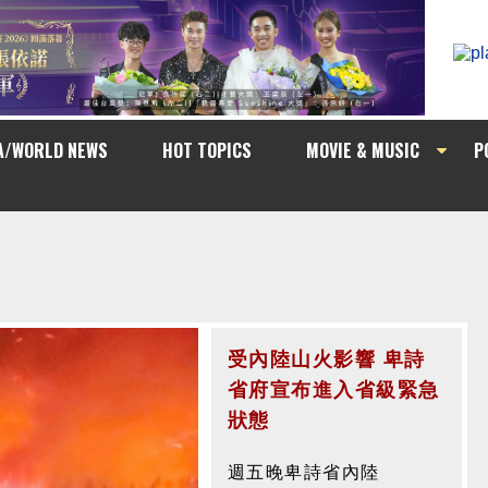
A/WORLD NEWS
HOT TOPICS
MOVIE & MUSIC
P
受內陸山火影響 卑詩
素里週五晚發生槍擊案
省府宣布進入省級緊急
一名受害者受輕傷
狀態
素里週五晚發生槍擊案，
週五晚卑詩省內陸
一名受害者受輕傷。