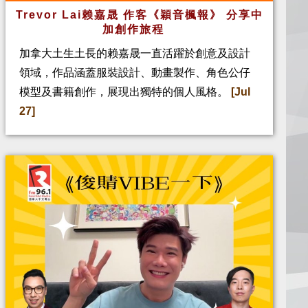
Trevor Lai赖嘉晟 作客《穎音楓報》 分享中
加創作旅程
加拿大土生土長的赖嘉晟一直活躍於創意及設計
領域，作品涵蓋服裝設計、動畫製作、角色公仔
模型及書籍創作，展現出獨特的個人風格。
[Jul
27]