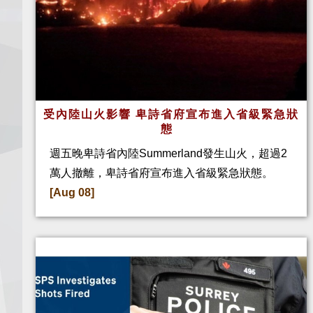
受內陸山火影響 卑詩省府宣布進入省級緊急狀
態
週五晚卑詩省內陸Summerland發生山火，超過2
萬人撤離，卑詩省府宣布進入省級緊急狀態。
[Aug 08]