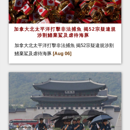
加拿大北太平洋打擊非法捕魚 揭52宗疑違規
涉割鰭棄鯊及虐待海豚
加拿大北太平洋打擊非法捕魚 揭52宗疑違規涉割
鰭棄鯊及虐待海豚
[Aug 06]