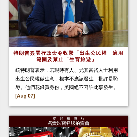
特朗普簽署行政命令收緊「出生公民權」適用
範圍及禁止「生育旅遊」
統特朗普表示，若現時有人、尤其富裕人士利用
出生公民權做生意，根本不應該發生，批評是恥
辱。他們花錢買身份，美國絕不容許此事發生。
[Aug 07]