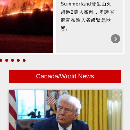
Summerland發生山火，
超過2萬人撤離，卑詩省
府宣布進入省級緊急狀
態。
Canada/World News