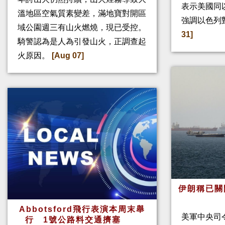
表示美國同
溫地區空氣質素變差，滿地寶對開區
強調以色列
域公園週三有山火燃燒，現已受控。
31]
騎警認為是人為引發山火，正調查起
火原因。
[Aug 07]
伊朗稱已關
Abbotsford飛行表演本周末舉
美軍中央司
行 1號公路料交通擠塞