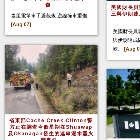
傷
美國財長貝
三與伊朗達
素里電單車手避截查 逆線撞車重傷
[Aug 07]
美國財長貝
與伊朗達成
峽。
[Aug 0
省東部Cache Creek Clinton警
方正在調查今個星期在Shuswap
及Okanagan發生的連串灌木叢火