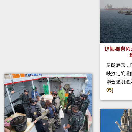
伊朗稱與阿
伊朗表示，
峽擬定航道
聯合聲明進
05]