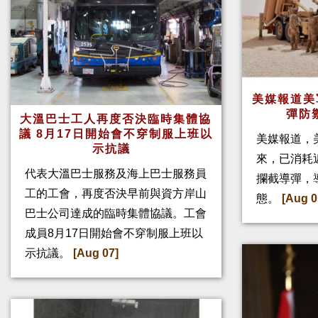
美媒報道美
彈防
大溫巴士工人再度否決臨時集體協
議 8月17日開始會不穿制服上班以
美媒報道，
示抗議
來，已消耗
代表大溫巴士服務及海上巴士服務員
攔截導彈，
工的工會，再度否決早前與資方岸山
態。
[Aug 0
巴士公司達成的臨時集體協議。工會
成員8月17日開始會不穿制服上班以
示抗議。
[Aug 07]