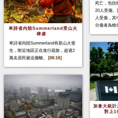
死亡，包括
20人受傷。
人受傷，其
分傷者為槍
卑詩省內陸Summerland受山火
肆虐
卑詩省內陸Summerland有新山火發
生，附近地區正在進行疏散，超過2
萬名居民被迫撤離。
[08:16]
加拿大統計
對上1