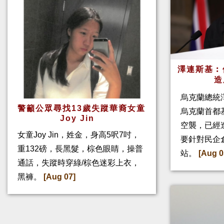
澤連斯基︰
造
烏克蘭總統
警籲公眾尋找13歲失蹤華裔女童
烏克蘭首都
Joy Jin
空襲，已經
女童Joy Jin，姓金，身高5呎7吋，
要針對民企
重132磅，長黑髮，棕色眼睛，操普
站。
[Aug 0
通話，失蹤時穿綠/棕色迷彩上衣，
黑褲。
[Aug 07]