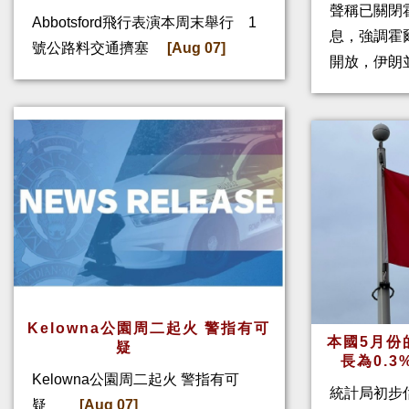
聲稱已關閉
Abbotsford飛行表演本周末舉行 1
息，強調霍
號公路料交通擠塞
[Aug 07]
開放，伊朗
Kelowna公園周二起火 警指有可
本國5月份
疑
長為0.
Kelowna公園周二起火 警指有可
統計局初步
疑
[Aug 07]