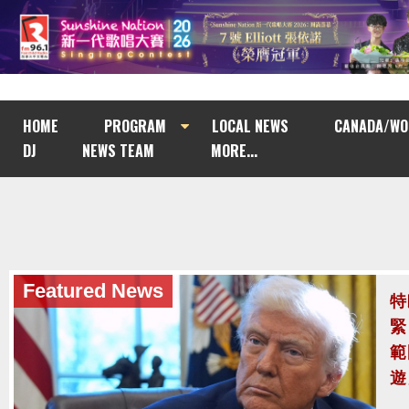
HOME
PROGRAM
LOCAL NEWS
CANADA/WO
DJ
NEWS TEAM
MORE...
Featured News
泰
至
泰
案