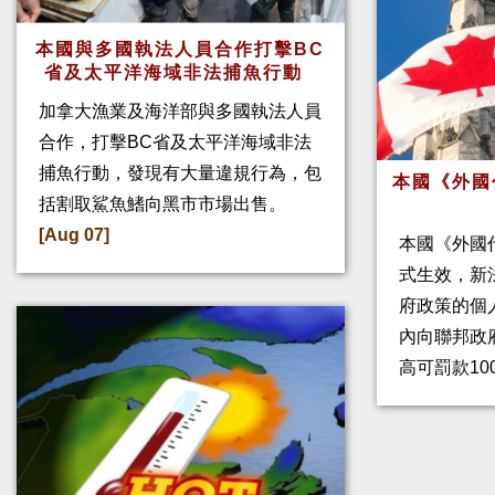
本國與多國執法人員合作打擊BC
省及太平洋海域非法捕魚行動
加拿大漁業及海洋部與多國執法人員
合作，打擊BC省及太平洋海域非法
捕魚行動，發現有大量違規行為，包
本國《外國
括割取鯊魚鰭向黑市市場出售。
[Aug 07]
本國《外國
式生效，新
府政策的個人
內向聯邦政
高可罰款10