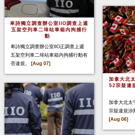
卑詩獨立調查辦公室IIO調查上週
五架空列車二埠站車箱內拘捕行
動
卑詩獨立調查辦公室IIO正調查上週
五架空列車二埠站車箱內拘捕行動有
否違規。
[Aug 07]
加拿大北太
52宗疑違
加拿大北太
宗疑違規涉
[Aug 06]