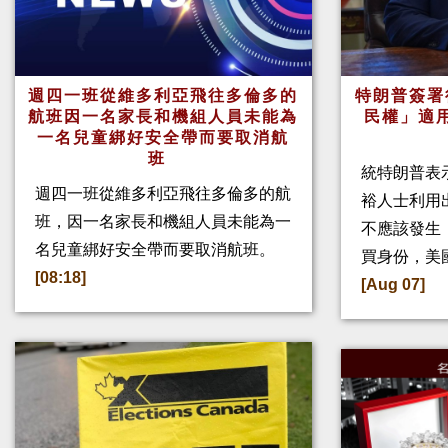
週四一班從維多利亞飛往多倫多的
特朗普簽署
航班因一名家長和機組人員未能為
民權」適
一名兒童綁好安全帶而要取消航
班
統特朗普表
週四一班從維多利亞飛往多倫多的航
裕人士利用
班，因一名家長和機組人員未能為一
不應該發生
名兒童綁好安全帶而要取消航班。
買身份，美
[08:18]
[Aug 07]