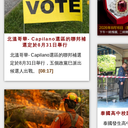
北溫哥華- Capilano選區的聯邦補
選定於8月31日舉行
北溫哥華- Capilano選區的聯邦補選
定於8月31日舉行，五個政黨巳派出
候選人出戰。
[08:17]
泰國高中校
泰國發生高