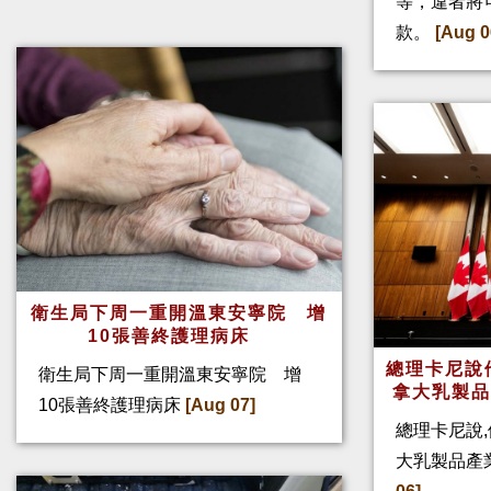
等，違者將
款。
[Aug 0
衛生局下周一重開溫東安寧院 增
10張善終護理病床
總理卡尼說他
衛生局下周一重開溫東安寧院 增
拿大乳製
10張善終護理病床
[Aug 07]
總理卡尼說,
大乳製品產