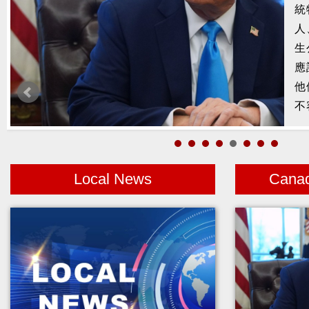
槍
2
示
1
者
Local News
Cana