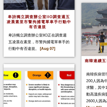
卑詩獨立調查辦公室IIO調查週五
凌晨素里市警拘捕電單車手行動中
有否違規
卑詩獨立調查辦公室IIO正在調查週
五凌晨在素里，市警拘捕電單車手的
行動中有否違規。
[Aug 07]
南韓連續五
南韓疾病管
200人因
求醫，其中
動高溫疾病
2600人因