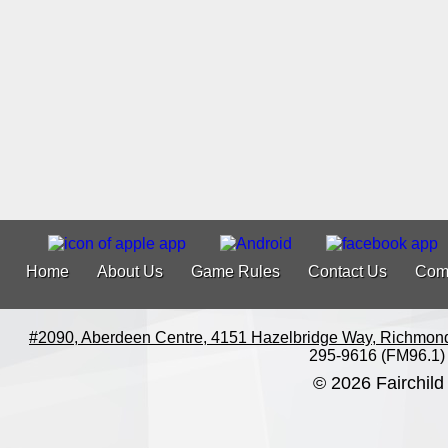
Home
About Us
Game Rules
Contact Us
Com
#2090, Aberdeen Centre, 4151 Hazelbridge Way, Richmon
295-9616 (FM96.1)
© 2026 Fairchild