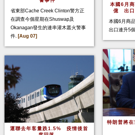
警事件
本國6月
省東部Cache Creek Clinton警方正
億 出
在調查今個星期在Shuswap及
本國6月商
Okanagan發生的連串灌木叢火警事
出口連升5
件.
[Aug 07]
特朗普將在
運聯去年客量跌1.5% 疫情後首
度回落