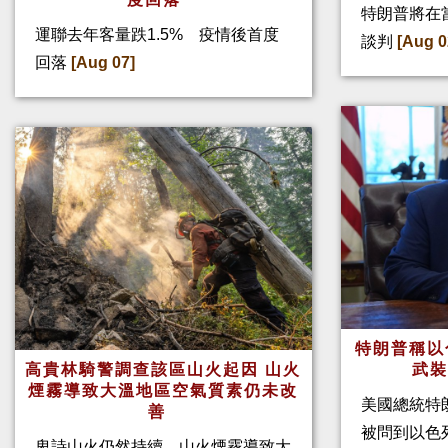
特朗普將在
運聯去年客量跌1.5% 疫情後首度
談判
[Aug 0
回落
[Aug 07]
特朗普稱以
高貴林騎警調查該區山火起因 山火
武
煙霧導致大溫地區空氣質素仍未改
美國總統特
善
被問到以色
卑詩山火仍然持續，山火煙霧導致大