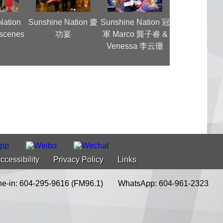
Nation
Sunshine Nation 慶
Sunshine Nation 冠
MC Jin Ra
 scenes
功宴
軍 Marco 龔子睿 &
Interview
Venessa 李云珊
ccessibility
Privacy Policy
Links
e-in: 604-295-9616 (FM96.1)
WhatsApp: 604-961-2323