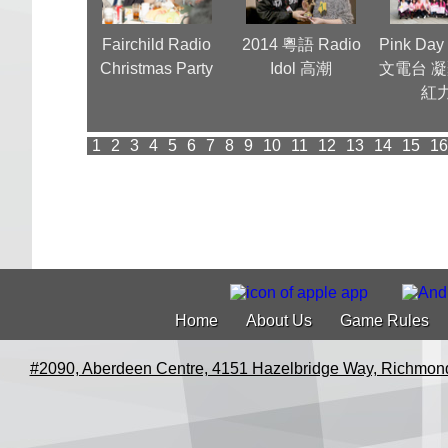
 dinner 新時
Fairchild Radio
2014 粵語 Radio
Pink D
30 週年可喜
Christmas Party
Idol 高潮
文電台 
可賀
紅
1
2
3
4
5
6
7
8
9
10
11
12
13
14
15
16
Home
About Us
Game Rules
#2090, Aberdeen Centre, 4151 Hazelbridge Way, Richmon