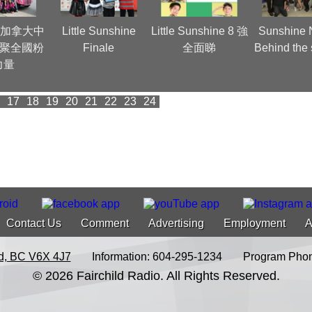
ay 加拿大中
Little Sunshine
Little Sunshine 8 強
Sunshine 
凝聚全國粉
Finale
全面睇
Behind the
力量
17
18
19
20
21
22
23
24
Contact Us
Comment
Advertising
Employment
A
d, BC V6X 4J7
Information: 604-295-1234
Program Phon
© 2026 Fairchild Radio. All Rights Reserved.