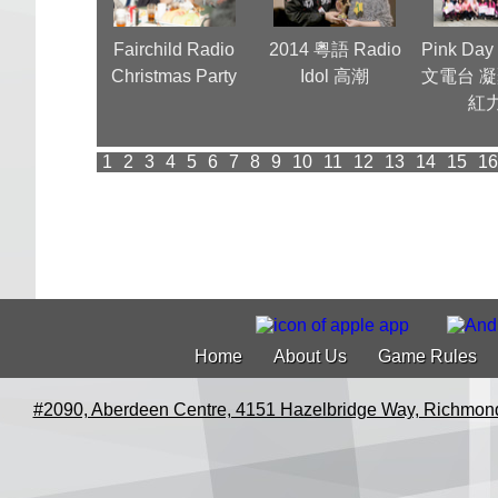
 dinner 新時
Fairchild Radio
2014 粵語 Radio
Pink D
30 週年可喜
Christmas Party
Idol 高潮
文電台 
可賀
紅
1
2
3
4
5
6
7
8
9
10
11
12
13
14
15
16
Home
About Us
Game Rules
#2090, Aberdeen Centre, 4151 Hazelbridge Way, Richmon