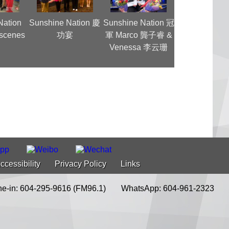
Nation
Sunshine Nation 慶
Sunshine Nation 冠
MC Jin Ra
 scenes
功宴
軍 Marco 龔子睿 &
Interview
Venessa 李云珊
ccessibility
Privacy Policy
Links
e-in: 604-295-9616 (FM96.1)
WhatsApp: 604-961-2323