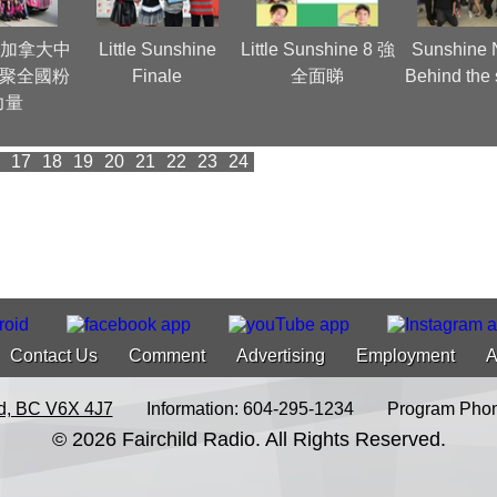
ay 加拿大中
Little Sunshine
Little Sunshine 8 強
Sunshine 
凝聚全國粉
Finale
全面睇
Behind the
力量
17
18
19
20
21
22
23
24
Contact Us
Comment
Advertising
Employment
A
d, BC V6X 4J7
Information: 604-295-1234
Program Phon
© 2026 Fairchild Radio. All Rights Reserved.