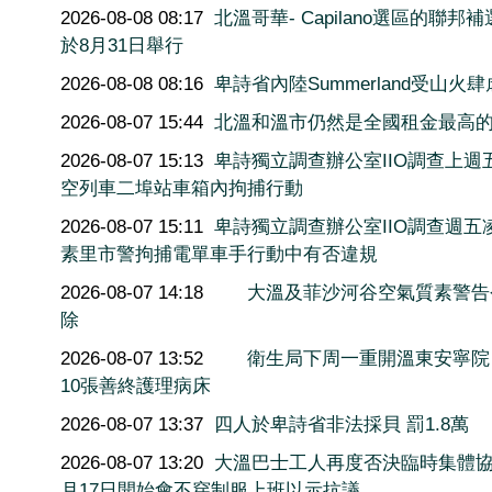
2026-08-08 08:17
北溫哥華- Capilano選區的聯邦
於8月31日舉行
2026-08-08 08:16
卑詩省內陸Summerland受山火肆
2026-08-07 15:44
北溫和溫市仍然是全國租金最高
2026-08-07 15:13
卑詩獨立調查辦公室IIO調查上週
空列車二埠站車箱內拘捕行動
2026-08-07 15:11
卑詩獨立調查辦公室IIO調查週五
素里市警拘捕電單車手行動中有否違規
2026-08-07 14:18
大溫及菲沙河谷空氣質素警告
除
2026-08-07 13:52
衛生局下周一重開溫東安寧院
10張善終護理病床
2026-08-07 13:37
四人於卑詩省非法採貝 罰1.8萬
2026-08-07 13:20
大溫巴士工人再度否決臨時集體協
月17日開始會不穿制服上班以示抗議