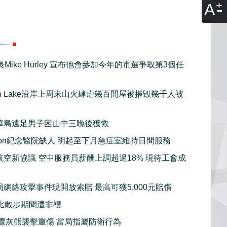
A
Mike Hurley 宣布他會參加今年的市選爭取第3個任
gan Lake沿岸上周末山火肆虐幾百間屋被摧毀幾千人被
華島遠足男子困山中三晚後獲救
sion紀念醫院缺人 明起至下月急症室維持日間服務
航空新協議 空中服務員薪酬上調超過18% 現待工會成
局網絡攻擊事件現開放索賠 最高可獲5,000元賠償
比散步期間遭非禮
子遭灰熊襲擊重傷 當局指屬防衛行為