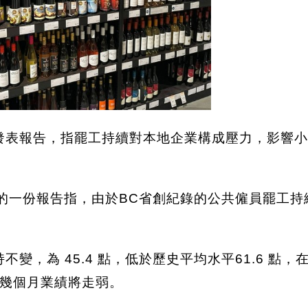
發表報告，指罷工持續對本地企業構成壓力，影響小
新發布的一份報告指，由於BC省創紀錄的公共僱員罷
變，為 45.4 點，低於歷史平均水平61.6 點
幾個月業績將走弱。