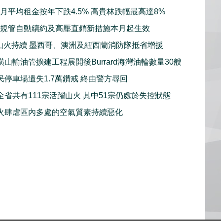
7月平均租金按年下跌4.5% 高貴林跌幅最高達8%
強規管自動續約及高壓直銷新措施本月起生效
山火持續 墨西哥、澳洲及紐西蘭消防隊抵省增援
山輸油管擴建工程展開後Burrard海灣油輪數量30艘
民停車場遺失1.7萬鑽戒 終由警方尋回
全省共有111宗活躍山火 其中51宗仍處於失控狀態
火肆虐區內多處的空氣質素持續惡化