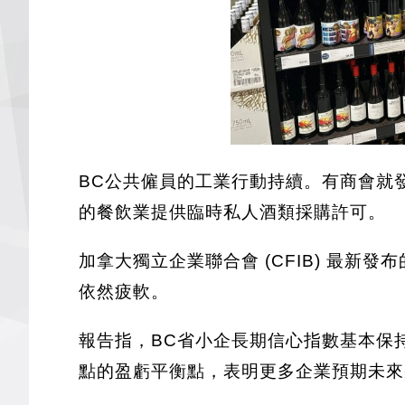
BC公共僱員的工業行動持續。有商會就
的餐飲業提供臨時私人酒類採購許可。
加拿大獨立企業聯合會 (CFIB) 最
依然疲軟。
報告指，BC省小企長期信心指數基本保持不
點的盈虧平衡點，表明更多企業預期未來