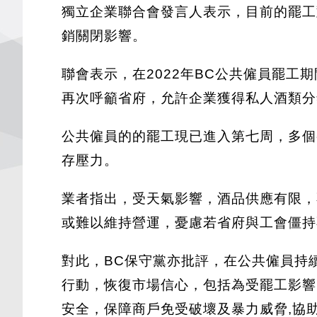
獨立企業聯合會發言人表示，目前的罷工
銷關閉影響。
聯會表示，在2022年BC公共僱員罷
再次呼籲省府，允許企業獲得私人酒類分
公共僱員的的罷工現已進入第七周，多個
存壓力。
業者指出，受天氣影響，酒品供應有限，
或難以維持營運，憂慮若省府與工會僵持
對此，BC保守黨亦批評，在公共僱員持
行動，恢復市場信心，包括為受罷工影響
安全，保障商戶免受破壞及暴力威脅,協