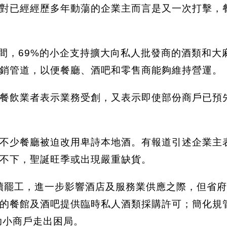
對已經經歷多年動蕩的企業主而言是又一次打擊，
工期間，69%的小企支持擴大向私人批發商的酒類和
銷管道，以便餐廳、酒吧和零售商能夠維持營運。
餐飲業者表示業務受創，又表示即使部份商戶已預
不少餐廳被迫改用卑詩本地酒。有報道引述企業主
不下，聖誕旺季或出現嚴重缺貨。
續罷工，進一步影響酒店及服務業供應之際，但省
的餐館及酒吧提供臨時私人酒類採購許可；簡化規
助小商戶走出困局。