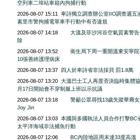
空列車二埠站車箱內拘捕行動
2026-08-07 15:11
卑詩獨立調查辦公室IIO調查週五
素里市警拘捕電單車手行動中有否違規
2026-08-07 14:18
大溫及菲沙河谷空氣質素警告
除
2026-08-07 13:52
衛生局下周一重開溫東安寧院
10張善終護理病床
2026-08-07 13:37
四人於卑詩省非法採貝 罰1.8萬
2026-08-07 13:20
大溫巴士工人再度否決臨時集體協
月17日開始會不穿制服上班以示抗議
2026-08-07 13:18
警籲公眾尋找13歲失蹤華裔
Joy Jin
2026-08-07 13:03
本國與多國執法人員合作打擊BC
太平洋海域非法捕魚行動
2026-08-07 12:06
BC內陸地區周末達33度高溫