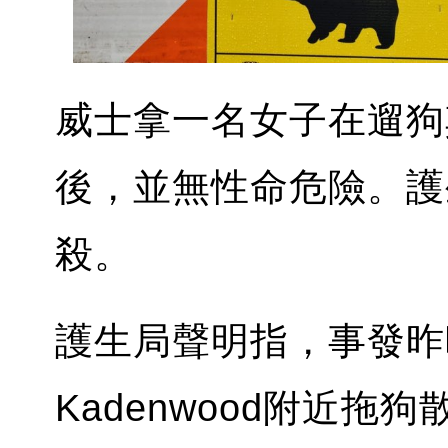
威士拿一名女子在遛狗
後，並無性命危險。護
殺。
護生局聲明指，事發昨
Kadenwood附近