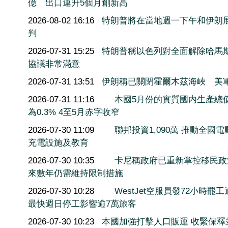
億 出口連升5個月創新高
2026-08-02 16:16
特朗普將在當地週一下午和伊朗
判
2026-07-31 15:25
特朗普稱以色列對全面解除哈馬
協議非常滿意
2026-07-31 13:51
伊朗稱已關閉霍爾木茲海峽 美
2026-07-31 11:16
本國5月份的實質國内生產總
為0.3% 4至5月赤字收窄
2026-07-30 11:09
聯邦投資1,090萬 推動全國電
充電設施及教育
2026-07-30 10:35
卡尼稱政府已重新掌控移民政
來數年仍需維持限制措施
2026-07-30 10:28
WestJet空服員發72小時罷
最快週日停工影響逾7萬旅客
2026-07-30 10:23
本國加強打擊人口販運 收緊保釋