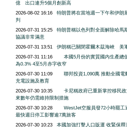
億 出口連升5個月創新高
2026-08-02 16:16
特朗普將在當地週一下午和伊朗
判
2026-07-31 15:25
特朗普稱以色列對全面解除哈馬
協議非常滿意
2026-07-31 13:51
伊朗稱已關閉霍爾木茲海峽 美
2026-07-31 11:16
本國5月份的實質國内生產總
為0.3% 4至5月赤字收窄
2026-07-30 11:09
聯邦投資1,090萬 推動全國電
充電設施及教育
2026-07-30 10:35
卡尼稱政府已重新掌控移民政
來數年仍需維持限制措施
2026-07-30 10:28
WestJet空服員發72小時罷
最快週日停工影響逾7萬旅客
2026-07-30 10:23
本國加強打擊人口販運 收緊保釋