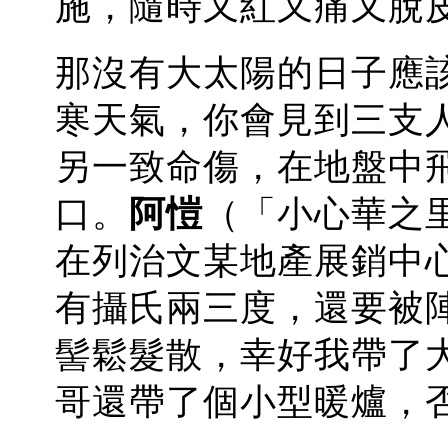
施，隨時又紅又痛又脫
那沒有大太陽的日子應
寒天氣，你會見到三支
另一致命傷，在地盤中
口
。
阿愷
（「小心華之里」
在列治文某地產展銷中心
有攝氏兩三度，還要被
髻鬆髮散，幸好我帶了大衣
哥還帶了個小型暖爐，