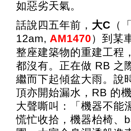
如惡劣天氣。
話說四五年前，
大C
（「
12am,
AM1470
）到某
整座建築物的重建工程
都沒有。正在做 RB 
繼而下起傾盆大雨。說
頂亦開始漏水，RB 的
大聲嘶叫：「機器不能濕
慌忙收拾，機器枱椅、ba