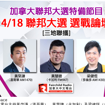
地電台主持黃棨謙（溫哥華）、黃慧聰（卡加利）及梁健恆（