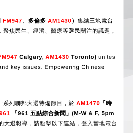
利
FM947
、
多倫多
AM1430
）
集結三地電台
，聚焦民生、經濟、醫療等選民關注的議題，
FM947
Calgary,
AM1430
Toronto)
unites
s and key issues. Empowering Chinese
一系列聯邦大選特備節目，於
AM1470
「時
961
「961 五點綜合新聞」(M-W & F, 5pm
的大選報導，請點擊以下連結，登入當地電台