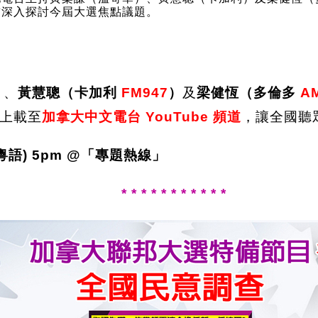
首深入探討今屆大選焦點議題。
）
、
黃慧聰（卡加利
FM947
）
及
梁健恆（多倫多
A
上上載至
加拿大中文電台 YouTube 頻道
，讓全國聽
(粵語)
5pm @「專題熱線」
* * * * * * * * * * *