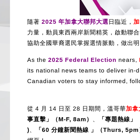
隨著
2025 年加拿大聯邦大選
日臨近，
加
力量，動員東西兩岸新聞精英，啟動聯合
協助全國華裔選民掌握選情脈動，做出明
As the
2025 Federal Election
nears,
its national news teams to deliver i
Canadian voters to stay informed, foll
從 4 月 14 日至 28 日期間，
溫哥華
加拿
事直擊」（M-F, 8am）
、
「專題熱線」（M
)
、
「60 分鐘新聞熱線 」（Thurs, 5p