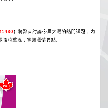
M1430
）
將聚首討論今屆大選的熱門議題，內
眾隨時重溫，掌握選情要點。