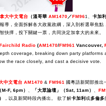
拿大中文電台
（溫哥華
AM1470
／
FM96
1、
卡加
報導，全面拆解各大政黨政綱，深入剖析選舉焦點
智抉擇，投下關鍵一票，共同決定加拿大的未來。
Fairchild Radio
(
AM1470
/
FM961
Vancouver,
n-depth coverage, breaking down party platform
ow the race closely, and cast a decisive vote.
大中文電台 AM1470
&
FM961
國粵語新聞部推出
-F, 6pm）
、
「大眾論壇」（Sat, 11am）
、
FM
m）
，以及新聞時段內播出。 欲了解
卡加利
或
多倫多