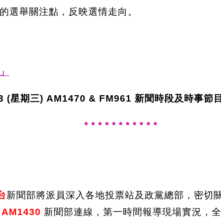
的選舉關注點，反映選情走向。
」
3 (星期
三) AM1470 & FM961
新聞時段及時事節
* * * * * * * * * * *
台
新聞部將派員深入各地投票站及政黨總部，密切
多
AM1430
新聞部連線，第一時間報導現場實況，全