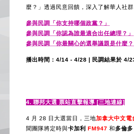
麼？」透過民意回饋，深入了解華人社群
參與民調「你支持哪個政黨？
」
參與民調「你認為誰最適合出任總理？
」
參與民調「你最關心的選舉議題是什麼？
播出時間：4/14 - 4/28 | 民調結果於 4/2
4. 聯邦大選 票站直擊報導 [三地連線]
4 月 28 日大選當日，三地
加拿大中文電
聞團隊將定時與
卡加利
FM947
和
多倫