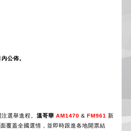
目內公佈。
關注選舉進程。
溫哥華
AM1470
&
FM96
1
新
面覆蓋全國選情，並即時跟進各地開票結