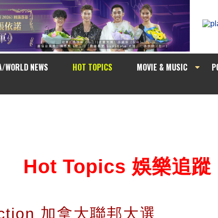
A/WORLD NEWS
HOT TOPICS
MOVIE & MUSIC
P
Hot Topics 娛樂追蹤
lection 加拿大聯邦大選