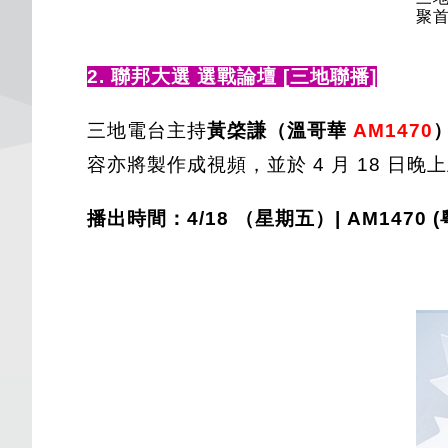
聚
2. 聯邦大選 選戰論壇 [三地聯播]
三地電台主持
黃棨謙（溫哥華
AM1470
容亦將製作成視頻，並於 4 月 18 日晚
播出時間：4/18 （星期五）|
AM1470 