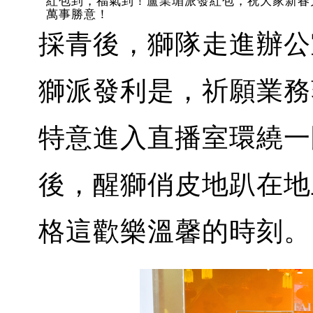
紅包到，福氣到！盧業瑂派發紅包，祝大家新春
萬事勝意！
採青後，獅隊走進辦公
獅派發利是，祈願業務
特意進入直播室環繞一
後，醒獅俏皮地趴在地
格這歡樂溫馨的時刻。