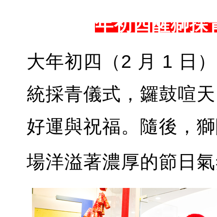
年初四醒獅採
大年初四（2 月 1 
統採青儀式，鑼鼓喧天
好運與祝福。隨後，獅
場洋溢著濃厚的節日氣