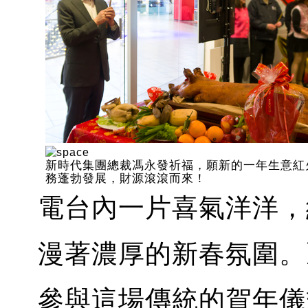
新時代集團總裁馮永發祈福，願新的一年生意紅
務蓬勃發展，財源滾滾而來！
電台內一片喜氣洋洋，
漫著濃厚的新春氛圍。
參與這場傳統的賀年儀