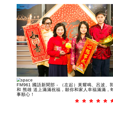
FM961 國語新聞部 - （左起）黃耀鳴、呂波、
和 熊雄 送上滿滿祝福，願你和家人幸福滿滿，
事順心！
* * * * * 