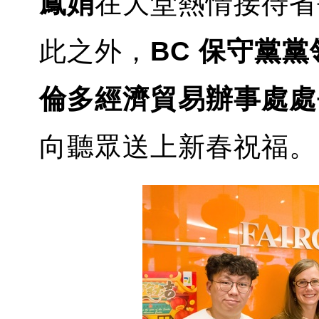
鳳娟
在大堂熱情接待省
此之外，
BC 保守黨黨領
倫多經濟貿易辦事處處
向聽眾送上新春祝福。