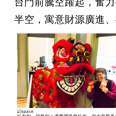
台門前騰空躍起，奮力
半空，寓意財源廣進、