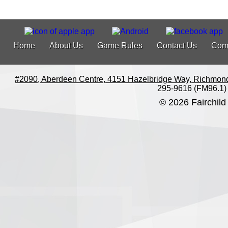
Home
About Us
Game Rules
Contact Us
Com
#2090, Aberdeen Centre, 4151 Hazelbridge Way, Richmon
295-9616 (FM96.1)
© 2026 Fairchild