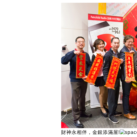
財神永相伴，金銀添滿屋!