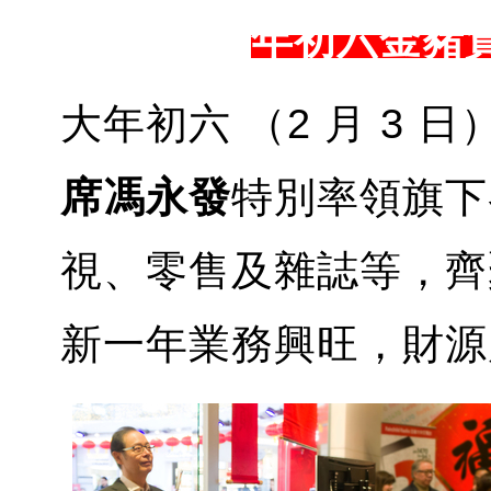
年初六金豬
大年初六 （2 月 3 
席馮永發
特別率領旗下
視、零售及雜誌等，齊
新一年業務興旺，財源