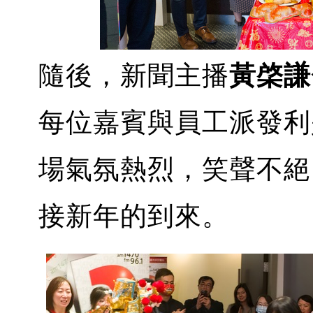
隨後，新聞主播
黃棨謙
每位嘉賓與員工派發利
場氣氛熱烈，笑聲不絕
接新年的到來。