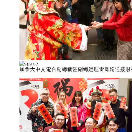
加拿大中文電台副總裁暨副總經理雷鳳娟迎接財