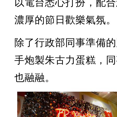
以電台悉心打扮，配合
濃厚的節日歡樂氣氛。
除了行政部同事準備的豐
手炮製朱古力蛋糕，同
也融融。