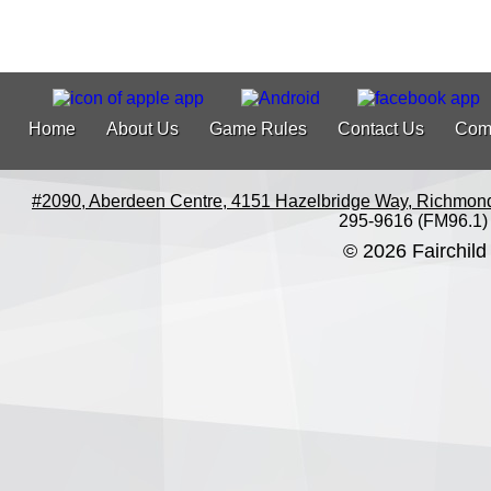
Home
About Us
Game Rules
Contact Us
Com
#2090, Aberdeen Centre, 4151 Hazelbridge Way, Richmon
295-9616 (FM96.1)
© 2026 Fairchild