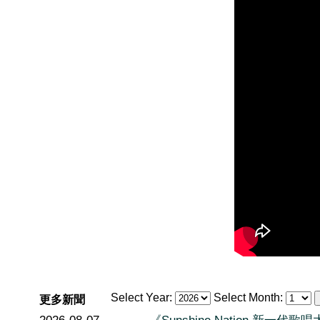
Select Year:
Select Month:
更多新聞