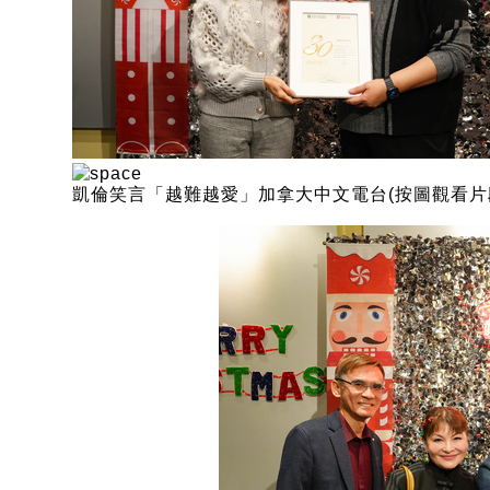
凱倫笑言「越難越愛」加拿大中文電台(按圖觀看片