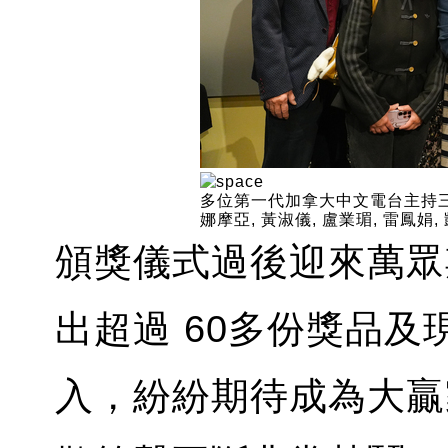
多位第一代加拿大中文電台主持三
娜摩亞, 黃淑儀, 盧業瑂, 雷鳳娟, 
頒獎儀式過後迎來萬眾
出超過 60多份獎品
入，紛紛期待成為大贏