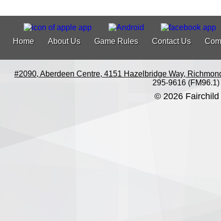
Home
About Us
Game Rules
Contact Us
Com
#2090, Aberdeen Centre, 4151 Hazelbridge Way, Richmon
295-9616 (FM96.1)
© 2026 Fairchild