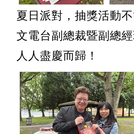
夏日派對，抽獎活動不
文電台副總裁暨副總經
人人盡慶而歸！