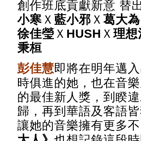
創作班底貢獻新意 替
小寒
Ｘ
藍小邪
Ｘ
葛大為
徐佳瑩
Ｘ
HUSH
Ｘ
理想
秉桓
彭佳慧
即將在明年邁入
時俱進的她，也在音樂
的最佳新人獎，到睽違
歸，再到華語及客語皆
讓她的音樂擁有更多不
大人》
也想記錄這段時