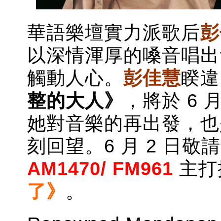
華語樂壇實力派歌后
彭
以深情渾厚的嗓音唱出
觸動人心。
彭佳慧
睽違
整的大人》
，將於 6 
她對音樂的再出發，也
刻回望。6 月 2 日敬
AM1470/ FM961
主打
了》
。