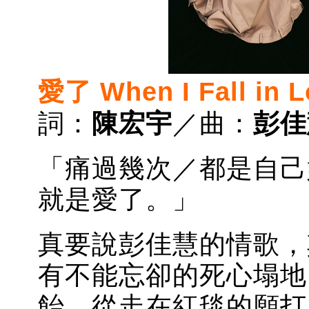
愛了 When I Fall in L
詞：
陳宏宇
／曲：
彭佳
「痛過幾次／都是自己
就是愛了。」
真要說彭佳慧的情歌，
有不能忘卻的死心塌地
飴。從走在紅毯的願打