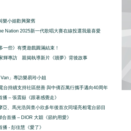
與樂小姐歡興聚舊
hine Nation 2025新一代歌唱大賽在線投選我最喜愛
多一些》有獎遊戲圓滿結束！
家輝專訪 親揭執導新片《贖夢》背後故事
ni Van」專訪樂易玲小姐
電台持續支持社區慈善 與中僑百萬行攜手邁向40周年
全球首播 – 張震嶽《跟著感覺走》
摩亞、馬光浩與查小欣多年後首次同場亮相電台節目
c 聯合首播 – DIOR 大穎《節約用愛》
球首播 - 彭佳慧《愛了》