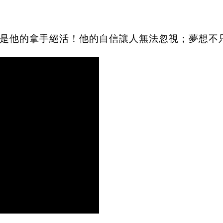
是他的拿手絕活！他的自信讓人無法忽視；夢想不