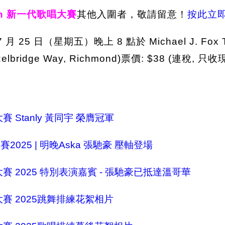
tion 新一代歌唱大賽
其他入圍者，敬請留意！
按此立
 月 25 日（星期五）晚上 8 點於 Michael J. Fox
ridge Way, Richmond)票價: $38 (連稅, 只收現金
唱大賽 Stanly 黃同宇 榮膺冠軍
大賽2025 | 明晚Aska 張馳豪 壓軸登場
代歌唱大賽 2025 特別表演嘉賓 - 張馳豪已抵達溫哥華
歌唱大賽 2025跳舞排練花絮相片