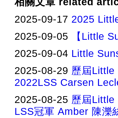
相關文章 related arti
2025-09-17
2025 Li
2025-09-05
【Little
2025-09-04
Little 
2025-08-29
歷屆Littl
2022LSS Carsen Le
2025-08-25
歷屆Littl
LSS冠軍 Amber 陳濼