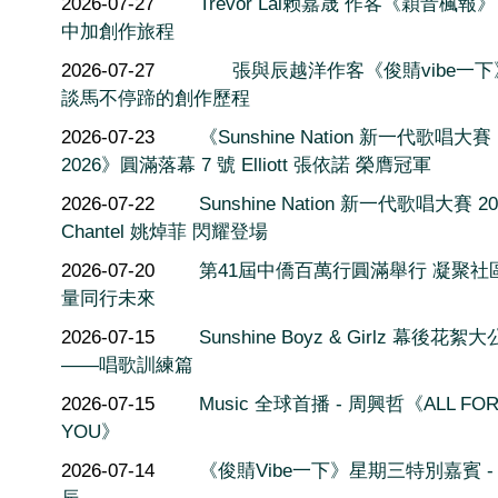
2026-07-27
Trevor Lai赖嘉晟 作客《穎音楓報
中加創作旅程
2026-07-27
張與辰越洋作客《俊䝼vibe一
談馬不停蹄的創作歷程
2026-07-23
《Sunshine Nation 新一代歌唱大賽
2026》圓滿落幕 7 號 Elliott 張依諾 榮膺冠軍
2026-07-22
Sunshine Nation 新一代歌唱大賽 20
Chantel 姚焯菲 閃耀登場
2026-07-20
第41屆中僑百萬行圓滿舉行 凝聚社
量同行未來
2026-07-15
Sunshine Boyz & Girlz 幕後花絮
——唱歌訓練篇
2026-07-15
Music 全球首播 - 周興哲《ALL FO
YOU》
2026-07-14
《俊䝼Vibe一下》星期三特別嘉賓 -