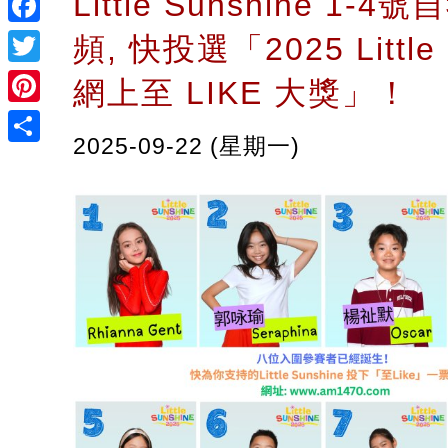
Little Sunshine 1-
Facebook
頻, 快投選「2025 Little 
Twitter
網上至 LIKE 大獎」！
Pinterest
2025-09-22 (星期一)
Share