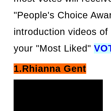
"People's Choice Awar
introduction videos o
your "Most Liked"
VO
1.Rhianna Gent