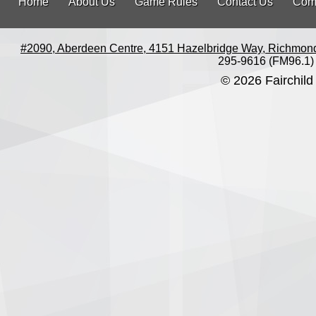
Home
About Us
Game Rules
Contact Us
Com
#2090, Aberdeen Centre, 4151 Hazelbridge Way, Richmon
295-9616 (FM96.1)
© 2026 Fairchild