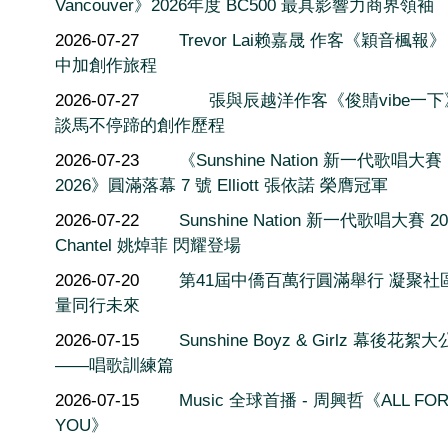
Vancouver》2026年度 BC500 最具影響力商界領袖
2026-07-27
Trevor Lai赖嘉晟 作客《穎音楓報
中加創作旅程
2026-07-27
張與辰越洋作客《俊䝼vibe一
談馬不停蹄的創作歷程
2026-07-23
《Sunshine Nation 新一代歌唱大賽
2026》圓滿落幕 7 號 Elliott 張依諾 榮膺冠軍
2026-07-22
Sunshine Nation 新一代歌唱大賽 20
Chantel 姚焯菲 閃耀登場
2026-07-20
第41屆中僑百萬行圓滿舉行 凝聚社
量同行未來
2026-07-15
Sunshine Boyz & Girlz 幕後花絮
——唱歌訓練篇
2026-07-15
Music 全球首播 - 周興哲《ALL FO
YOU》