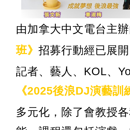
由加拿大中文電台主辦
班》
招募行動經已展開
記者、藝人、KOL、You
《2025後浪DJ演藝訓
多元化，除了會教授各