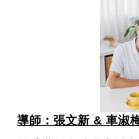
導師：張文新 & 車淑