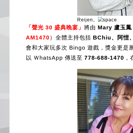
Reijen。
「聲光 30 盛典晚宴」
將由
Mary 盧玉鳳
AM1470
）全體主持包括
BChiu、阿愷、
會和大家玩多次 Bingo 遊戲，獎金更
以 ＷhatsApp 傳送至
778-688-1470
，