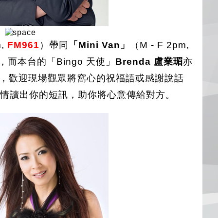
。
,
FM961
）帶同
「Mini Van」
（M - F 2pm,
而本台的「Bingo 天使」
Brenda 盧業瑂
亦
，歡迎現場觀眾將窩心的祝福語或感謝說話
感情讀出你的短訊，助你將心意傳給對方。