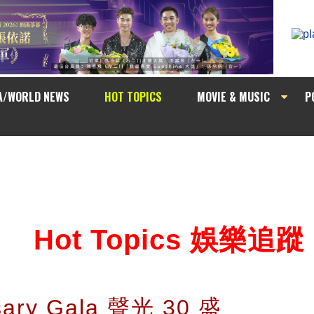
A/WORLD NEWS
HOT TOPICS
MOVIE & MUSIC
P
Hot Topics 娛樂追蹤
sary Gala 聲光 30 盛