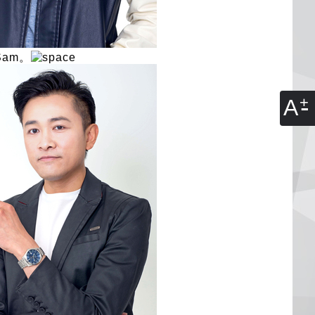
Sam。
A