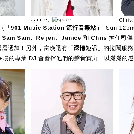
Janice。
Chris
（
「961 Music Station 流行音樂站」
, Sun 12pm
Sam Sam、Reijen、Janice
和
Chris
擔任司儀，
是層層遞加！另外，當晚還有
「深情短訊」
的拉闊服務
在場的專業 DJ 會發揮他們的聲音實力，以滿滿的