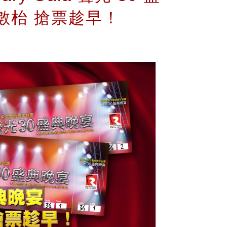
數枱 搶票趁早！